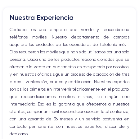
Botón de silencio
Botones de volumen
Nuestra Experiencia
Altavoz
Micrófono altavoz
Certideal es una empresa que vende y reacondiciona
Botón Inicio
teléfonos móviles. Nuestro departamento de compras
Bluetooth
adquiere los productos de los operadores de telefonía móvil.
WiFi
Ellos recuperan los móviles que han sido utilizados por una sola
Red móvil
persona. Cada uno de los productos reacondicionados que se
Vibración
ofrecen a la venta en nuestro sitio es recuperado por nosotros,
Conector USB
y en nuestras oficinas sigue un proceso de aprobación de tres
etapas: verificación, prueba y certificación. Nuestros expertos
son así los primeros en intervenir técnicamente en el producto,
que reacondicionamos nosotros mismos, sin ningún otro
intermediario. Esa es la garantía que ofrecemos a nuestros
clientes, comprar un móvil reacondicionado con total confianza,
con una garantía de 36 meses y un servicio postventa en
contacto permanente con nuestros expertos, disponible y
dedicado.