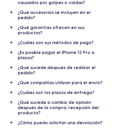
causados por golpes o caídas?
OLED 6.1 pulgadas
2532 x 1170 píxeles
¿Qué accesorios se incluyen en el
pedido?
RAM
Memoria interna
6 GB
128, 256, 512m et 1000 GB
¿Qué garantías ofrecen en sus
productos?
Nombre CPU
Núm. de núcleos
Apple A15 Bionic
6
¿Cuáles son sus métodos de pago?
¿Es posible pagar el iPhone 13 Pro a
Nombre GPU
Frec. procesador
plazos?
5 Core GPU
3.22 GHz
¿Qué sucede después de realizar el
pedido?
Cámara
Cámara Frontal
12 MP
12 MP
¿Qué compañías utilizan para el envío?
Resolución vídeo
Carga rápida
¿Cuáles son los plazos de entrega?
4K - 3840x2160px
Si, 20W
¿Qué sucede si cambio de opinión
después de la compra/recepción del
Batería
Doble SIM
producto?
3125 mAh
nano-SIM + eSIM
¿Cómo puedo solicitar una devolución?
Red móvil
Desbloqueado