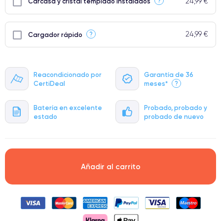
24,99 €
?
Carcasa y cristal templado instalados
24,99 €
?
Cargador rápido
Reacondicionado por
Garantía de 36
CertiDeal
meses*
?
Batería en excelente
Probado, probado y
estado
probado de nuevo
Añadir al carrito