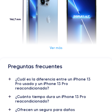
Ver más
Preguntas frecuentes
Dimensiones y Peso iPhone 13 Pro
¿Cuál es la diferencia entre un iPhone 13
Lanzamiento
Sist. operativo
Pro usado y un iPhone 13 Pro
14/09/2021
iOS (iOS 26)
reacondicionado?
Dimensiones
Peso
¿Cuánto tiempo dura un iPhone 13 Pro
reacondicionado?
146.7×71.5×7.65 mm
203 g
¿Ofrecen un seguro para daños
Pantalla
Resol. pantalla