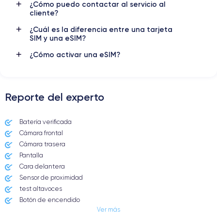
¿Cómo puedo contactar al servicio al
5G
Si, todos los oper.
cliente?
Para más detalles,
consulta la ficha técnica completa del iPhone
¿Cuál es la diferencia entre una tarjeta
13 pro
SIM y una eSIM?
¿Cómo activar una eSIM?
Reporte del experto
Batería verificada
Cámara frontal
Cámara trasera
Pantalla
Cara delantera
Sensor de proximidad
test altavoces
Botón de encendido
Ver más
Conector Jack o Lightning