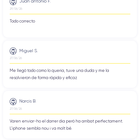
Juan antonio F.
29/06/26
Todo correcto
Miguel S.
27/06/26
Me llegó todo como lo queria, tuve una duda y me la
resolvieron de forma rápida y eficaz
Narcis B.
27/06/26
Varen enviar-ho el darrer dia però ha arribat perfectament.
L'iphone sembla nou i va molt bé.