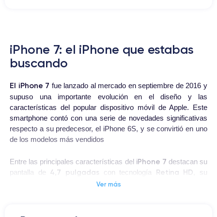
iPhone 7: el iPhone que estabas
buscando
El iPhone 7
fue lanzado al mercado en septiembre de 2016 y
supuso una importante evolución en el diseño y las
características del popular dispositivo móvil de Apple. Este
smartphone contó con una serie de novedades significativas
respecto a su predecesor, el iPhone 6S, y se convirtió en uno
de los modelos más vendidos
iPhone 7
Entre las principales características del
destacan su
4,7 pulgadas
Retina HD
pantalla de
con tecnología
, su
A10 Fusion
64 bits
procesador
con arquitectura de
, su
Ver más
12 megapíxeles
cámara trasera de
con estabilización óptica
de imagen y su resistencia al agua y al polvo.