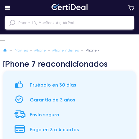
—
Móviles
—
iPhone
—
iPhone 7 Series
—
iPhone 7
iPhone 7 reacondicionados
Pruébalo en 30 días
Garantía de 3 años
Envío seguro
Paga en 3 o 4 cuotas