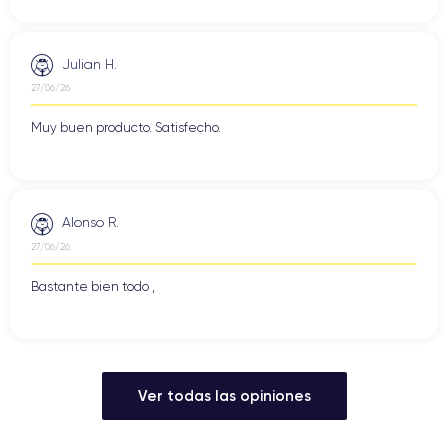
IPS LCD
pantalla utiliza tecnología
, que proporciona una
excelente reproducción del color y un ángulo de visión amplio.
iPhone 7
Además, la pantalla del
también cuenta con una
Julian H.
capa de vidrio Ion-X
resistente a los arañazos, lo que
27/06/26
aumenta su durabilidad y fiabilidad.
Muy buen producto. Satisfecho.
Otra característica que mejora el rendimiento de la pantalla del
iPhone 7
625 nits
es su brillo máximo de
, lo que proporciona
una excelente visibilidad en condiciones de iluminación
iPhone 7
difíciles. Además, la pantalla del
también es
Alonso R.
compatible con la tecnología de amplia gama de colores, lo
27/06/26
que significa que puede mostrar una mayor variedad de tonos
y matices de color para proporcionar una experiencia visual
Bastante bien todo ,
más vívida y realista.
iPhone 7
Finalmente, la pantalla del
también cuenta con una
tecnología de reducción de parpadeo, que ayuda a reducir la
fatiga visual al minimizar los cambios rápidos de brillo y
Ver todas las opiniones
contraste en la pantalla.