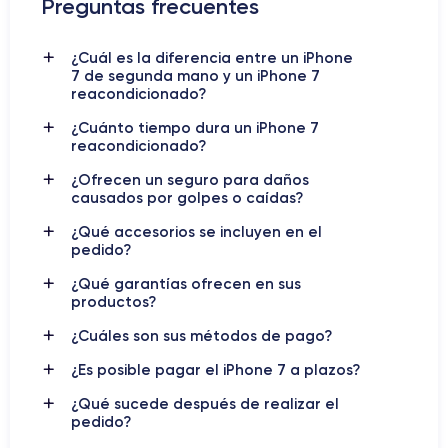
Preguntas frecuentes
Otras mejoras incluyen una batería con mayor duración,
7 megapíxeles
altavoces estéreo, una cámara frontal de
y
¿Cuál es la diferencia entre un iPhone
una capacidad de almacenamiento de hasta 256 GB. En
7 de segunda mano y un iPhone 7
iPhone 7
definitiva, el
se convirtió en un smartphone
reacondicionado?
avanzado y completo que supuso una importante evolución en
¿Cuánto tiempo dura un iPhone 7
la línea de dispositivos móviles de Apple.
reacondicionado?
Si quieres ver la ficha técnica detallada,
descubre la ficha
¿Ofrecen un seguro para daños
causados por golpes o caídas?
técnica del iPhone 7
¿Qué accesorios se incluyen en el
pedido?
Características físicas del iPhone 7
¿Qué garantías ofrecen en sus
productos?
iPhone 7
El
es un excelente dispositivo de gama alta que
¿Cuáles son sus métodos de pago?
ofrece especificaciones técnicas de alta calidad y funciones
avanzadas. Pero veamos con más detalle sus características.
¿Es posible pagar el iPhone 7 a plazos?
¿Qué sucede después de realizar el
pedido?
Empuñadura del iPhone 7