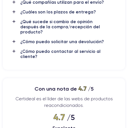
¿Qué compañías utilizan para el envío?
iPhone 7
El
es un dispositivo móvil que cuenta con una
empuñadura ergonómica, diseñada para ofrecer una
¿Cuáles son los plazos de entrega?
experiencia cómoda al usuario al sostenerlo en la mano. Apple
¿Qué sucede si cambio de opinión
se enfocó en mejorar la experiencia de uso al diseñar la
después de la compra/recepción del
iPhone 7
empuñadura del
, al igual que en versiones
producto?
anteriores.
¿Cómo puedo solicitar una devolución?
La empuñadura suave y redondeada es cómoda de sostener
¿Cómo puedo contactar al servicio al
y proporciona un buen agarre, lo que minimiza las
cliente?
posibilidades de que se resbale de la mano.
iPhone 7
Además, el tamaño y peso del
también fueron
cuidadosamente considerados para mejorar la comodidad del
iPhone 7
usuario. El modelo base del
tiene una pantalla de
4.7
Con una nota de
/5
4.7 pulgadas
y un peso de 138 gramos, lo que lo hace fácil
de sostener con una sola mano.
Certideal es el líder de las webs de productos
reacondicionados.
4.7
/5
Acabados del iPhone 7
iPhone 7
Los acabados del
son una parte integral de su