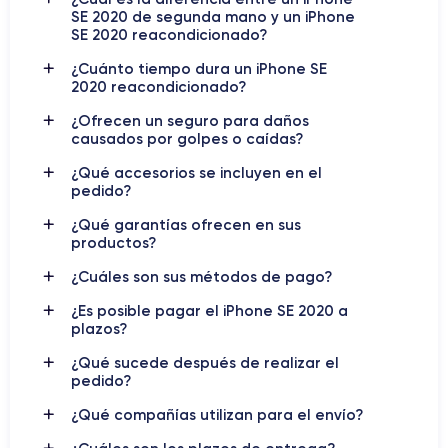
iPhone SE 2020
El
también cuenta con el famoso botón
SE 2020 de segunda mano y un iPhone
Touch ID de Apple con sensor de huellas dactilares, lo que le
SE 2020 reacondicionado?
da un agradable toque de la vieja escuela que nos recuerda a
¿Cuánto tiempo dura un iPhone SE
todos los iPhones y iPods lanzados antes del iPhone X.
2020 reacondicionado?
El iPhone SE fue lanzado en 2020 con la última versión del
¿Ofrecen un seguro para daños
causados por golpes o caídas?
sistema operativo iOS en ese momento, iOS 13, pero es
compatible con versiones sucesivas hasta iOS 16, que es la
¿Qué accesorios se incluyen en el
última versión lanzada por Apple.
pedido?
¿Qué garantías ofrecen en sus
Si quieres ver la ficha técnica detallada,
descubre la ficha
productos?
técnica del iPhone SE 2020
¿Cuáles son sus métodos de pago?
¿Es posible pagar el iPhone SE 2020 a
Diseño del iPhone SE 2020
plazos?
¿Qué sucede después de realizar el
Cómo es el iPhone SE 2020
pedido?
El iPhone SE 2 es un móvil relativamente pequeño y
¿Qué compañías utilizan para el envío?
compacto, con una pantalla de 4,7 pulgadas, de buen tacto y