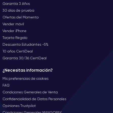
Garantía 3 Años
Sin embargo, en CertiDeal reacondicionamos y vendemos el
30 días de prueba
iPhone SE 2020
iPhone SE 2022 desde 2021. La ventaja del
Ofertas del Momento
reacondicionado
es sin duda su precio: es realmente uno
de los smartphones más baratos disponibles en nuestro sitio.
Vender móvil
Vender iPhone
iPhone SE 2022 reacondicionado
Usted podrá comprar un
Tarjeta Regalo
por sólo 170€ a 270€ dependiendo de la capacidad y el estado
Descuento Estudiantes -5%
estético que elija: un buen ahorro de al menos el 40%, para un
10 años CertiDeal
iPhone SE 2 totalmente funcional con una garantía de 2 años
por CertiDeal.
Garantía 30/36 CertiDeal
¿Necesitas información?
Mis preferencias de cookies
FAQ
Condiciones Generales de Venta
Confidencialidad de Datos Personales
Opiniones Trustpilot
Condiciones Generales MANGOPAY