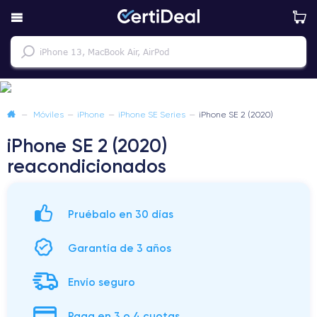
—
Móviles
—
iPhone
—
iPhone SE Series
—
iPhone SE 2 (2020)
iPhone SE 2 (2020)
reacondicionados
Pruébalo en 30 días
Garantía de 3 años
Envío seguro
Paga en 3 o 4 cuotas