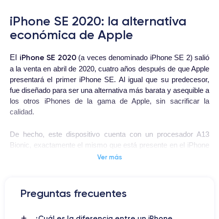
iPhone SE 2020: la alternativa
económica de Apple
iPhone SE 2020
El
(a veces denominado iPhone SE 2) salió
a la venta en abril de 2020, cuatro años después de que Apple
presentará el primer iPhone SE. Al igual que su predecesor,
fue diseñado para ser una alternativa más barata y asequible a
los otros iPhones de la gama de Apple, sin sacrificar la
calidad.
De hecho, este dispositivo cuenta con un procesador A13
Bionic, exactamente el mismo que está presente en el iPhone
11, lo que le permite ofrecer una experiencia de usuario fluida
Ver más
iPhone SE 2020
y rápida. La pantalla del
es una Retina HD de
4,7 pulgadas, que ofrece una calidad de imagen excepcional, y
su cámara de 12 megapíxeles captura imágenes de alta
Preguntas frecuentes
calidad.
¿Cuál es la diferencia entre un iPhone