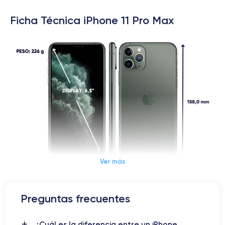
Ficha Técnica iPhone 11 Pro Max
Ver más
Dimensiones y Peso iPhone 11 Pro Max
Preguntas frecuentes
iPhone 11 Pro Max: tu compañero
¿Cuál es la diferencia entre un iPhone