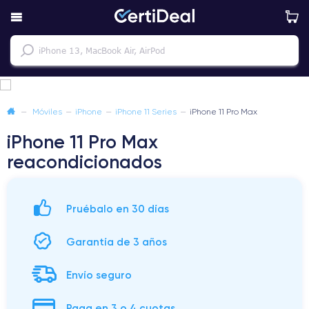
—
Móviles
—
iPhone
—
iPhone 11 Series
—
iPhone 11 Pro Max
iPhone 11 Pro Max
reacondicionados
Pruébalo en 30 días
Garantía de 3 años
Envío seguro
Paga en 3 o 4 cuotas