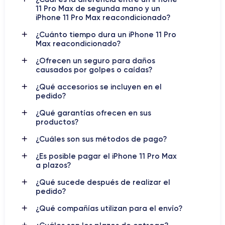
tecnológico perfecto
11 Pro Max de segunda mano y un
iPhone 11 Pro Max reacondicionado?
iPhone 11 Pro Max
El
fue lanzado por Apple en septiembre
¿Cuánto tiempo dura un iPhone 11 Pro
Max reacondicionado?
de 2019, junto con el iPhone 11 y el iPhone 11 Pro. Fue
recibido con gran entusiasmo por los usuarios, gracias a las
¿Ofrecen un seguro para daños
numerosas características y mejoras que presenta respecto a
causados por golpes o caídas?
sus predecesores.
¿Qué accesorios se incluyen en el
pedido?
iPhone 11 Pro
Una de las características más notables del
Max
es la
pantalla OLED Super Retina XDR de 6,5
¿Qué garantías ofrecen en sus
productos?
pulgadas
, que ofrece
una resolución de 1242 x 2688 píxeles
y una densidad de píxeles de 458 ppi. Esta pantalla es
¿Cuáles son sus métodos de pago?
compatible con
HDR10 y Dolby Vision
, ofreciendo una
experiencia de visualización asombrosamente detallada y
¿Es posible pagar el iPhone 11 Pro Max
a plazos?
realista.
¿Qué sucede después de realizar el
iPhone 11 Pro Max
Las cámaras del
están entre las mejores
pedido?
del mercado. El dispositivo cuenta con un sistema de triple
¿Qué compañías utilizan para el envío?
cámara trasera de 12 megapíxeles, que incluye un gran
angular, un ultra gran angular y un teleobjetivo. Además, la