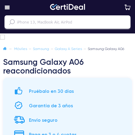
—
Móviles
—
Samsung
—
Galaxy A Series
—
Samsung Galaxy A06
Samsung Galaxy A06
reacondicionados
Pruébalo en 30 días
Garantía de 3 años
Envío seguro
Paga en 3 o 4 cuotas