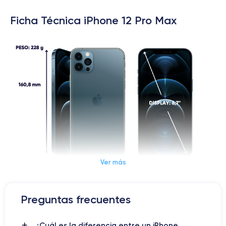
Ficha Técnica iPhone 12 Pro Max
Ver más
Dimensiones y Peso iPhone 12 Pro Max
Preguntas frecuentes
iPhone 12 Pro Max: la evolución
¿Cuál es la diferencia entre un iPhone