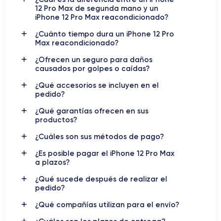
de la tecnología asequible
12 Pro Max de segunda mano y un
iPhone 12 Pro Max reacondicionado?
El iPhone 12 Pro Max
fue presentado el 13 de octubre de
¿Cuánto tiempo dura un iPhone 12 Pro
Max reacondicionado?
2020, es un dispositivo premium ideal para quienes buscan un
alto rendimiento.
¿Ofrecen un seguro para daños
causados por golpes o caídas?
Este dispositivo cuenta con el potente procesador A14 Bionic,
¿Qué accesorios se incluyen en el
que utiliza tecnología de 5 nanómetros para ofrecer un alto
pedido?
rendimiento con un bajo consumo de energía.
¿Qué garantías ofrecen en sus
productos?
gran
El teléfono cuenta con tres cámaras traseras: un
angular de 12 megapíxeles
, un teleobjetivo de 12
¿Cuáles son sus métodos de pago?
ultra gran angular de 12 megapíxeles
megapíxeles y un
.
¿Es posible pagar el iPhone 12 Pro Max
12 megapíxeles
Además, la cámara frontal es de
.
a plazos?
3.687 mAh
La batería de
es capaz de proporcionar hasta 20
¿Qué sucede después de realizar el
horas de conversación y 80 horas de reproducción de música.
pedido?
¿Qué compañías utilizan para el envío?
iOS
El sistema operativo en el momento del lanzamiento era
14
, que ofrece muchas funciones innovadoras como la