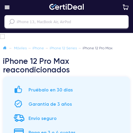
—
Móviles
—
iPhone
—
iPhone 12 Series
—
iPhone 12 Pro Max
iPhone 12 Pro Max
reacondicionados
Pruébalo en 30 días
Garantía de 3 años
Envío seguro
Paga en 3 o 4 cuotas