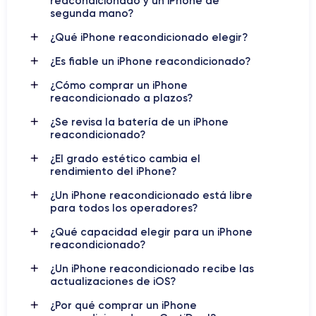
reacondicionado y un iPhone de
segunda mano?
iPhone 16
, además de las versiones Plus, Pro y Pro Max.
Cada modelo responde a una necesidad diferente: uso diario,
¿Qué iPhone reacondicionado elegir?
fotografía, vídeo, autonomía, pantalla grande, rendimiento o
¿Es fiable un iPhone reacondicionado?
mejor relación calidad-precio.
¿Cómo comprar un iPhone
reacondicionado a plazos?
¿Por qué comprar un iPhone
¿Se revisa la batería de un iPhone
reacondicionado?
reacondicionado?
iPhone reacondicionado
Comprar un
permite acceder al
¿El grado estético cambia el
rendimiento del iPhone?
universo Apple a un precio más ventajoso. Los iPhone son
conocidos por su calidad de fabricación, su fluidez, su
¿Un iPhone reacondicionado está libre
seguridad y su soporte de software a largo plazo. Incluso
para todos los operadores?
después de varios años, muchos modelos siguen siendo muy
¿Qué capacidad elegir para un iPhone
válidos para el uso diario: llamadas, mensajes, navegación
reacondicionado?
web, redes sociales, fotos, vídeos, aplicaciones bancarias,
GPS o streaming.
¿Un iPhone reacondicionado recibe las
actualizaciones de iOS?
El reacondicionado también permite elegir un modelo más
¿Por qué comprar un iPhone
interesante sin tener que aumentar necesariamente el