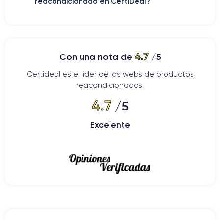
reacondicionado en CertiDeal?
presupuesto. Por ejemplo, en lugar de comprar un smartphone
nuevo de gama de entrada, puedes optar por un iPhone más
reciente, con mejor calidad fotográfica, más capacidad de
almacenamiento o una versión Pro, según las ofertas
disponibles.
4.7
Con una nota de
/5
Certideal es el líder de las webs de productos
También es una elección más responsable. Al prolongar la
reacondicionados.
vida útil de un smartphone ya fabricado, se limita el
desperdicio electrónico y se reduce el impacto asociado a la
4.7
/5
producción de un nuevo dispositivo. El reacondicionado
permite así combinar presupuesto, rendimiento y un consumo
Excelente
más sostenible.
¿Qué iPhone reacondicionado elegir?
iPhone reacondicionado
El mejor
depende ante todo del
uso que vayas a darle. Si buscas un modelo sencillo, fluido y
asequible para llamadas, mensajes, aplicaciones habituales y
redes sociales, un iPhone SE, un iPhone 11 o un iPhone 12