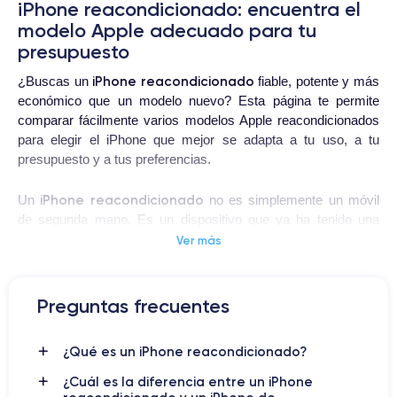
iPhone reacondicionado: encuentra el
modelo Apple adecuado para tu
presupuesto
iPhone reacondicionado
¿Buscas un
fiable, potente y más
económico que un modelo nuevo? Esta página te permite
comparar fácilmente varios modelos Apple reacondicionados
para elegir el iPhone que mejor se adapta a tu uso, a tu
presupuesto y a tus preferencias.
iPhone reacondicionado
Un
no es simplemente un móvil
de segunda mano. Es un dispositivo que ya ha tenido una
primera vida y que después se revisa, se prueba, se limpia, se
Ver más
restablece y, cuando es necesario, se pone a punto antes de
volver a ponerse a la venta. El objetivo es que puedas
comprar un iPhone listo para usar, con un precio más
Preguntas frecuentes
accesible.
¿Qué es un iPhone reacondicionado?
iPhone
En esta página puedes encontrar distintos modelos de
reacondicionados
, según disponibilidad:
iPhone SE
,
¿Cuál es la diferencia entre un iPhone
iPhone 11
,
iPhone 12
,
iPhone 13
,
iPhone 14
,
iPhone 15
,