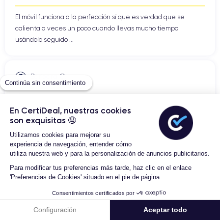
Klarna
.
El móvil funciona a la perfección sí que es verdad que se
PayPal
3 plazos sin
Con
podrás optar por un pago en
calienta a veces un poco cuando llevas mucho tiempo
intereses
Klarna
3
.
, por su parte, te permite pagar en
usándolo seguido ...
plazos a tipo cero
6 plazos
12 plazos
, en
o en
. Y si
prefieres comprar hoy y pagar dentro de 30 días, también
tipo cero
puedes hacerlo a
.
Barbara C.
Continúa sin consentimiento
27/06/26
El funcionamiento es sencillo: después de elegir tu iPhone,
seleccionas la opción de pago que mejor se adapta a tus
Totalmente recomendable, el móvil llegó en perfecto estado y
En CertiDeal, nuestras cookies
necesidades y sigues las instrucciones indicadas por el
las características han sido fieles a la descripción. Muy ...
son exquisitas 🤤
servicio elegido. Incluso pagando a plazos, conservas las
mismas ventajas que con una compra tradicional.
Utilizamos cookies para mejorar su
experiencia de navegación, entender cómo
utiliza nuestra web y para la personalización de anuncios publicitarios.
Julian H.
Para modificar tus preferencias más tarde, haz clic en el enlace
27/06/26
Un iPhone reacondicionado con un
'Preferencias de Cookies' situado en el pie de página.
compromiso responsable
Muy buen producto. Satisfecho.
Consentimientos certificados por
Configurar
iPhone reacondicionado en CertiDeal
Elegir un
significa
Configuración
Aceptar todo
confiar en un proceso de reacondicionamiento controlado y