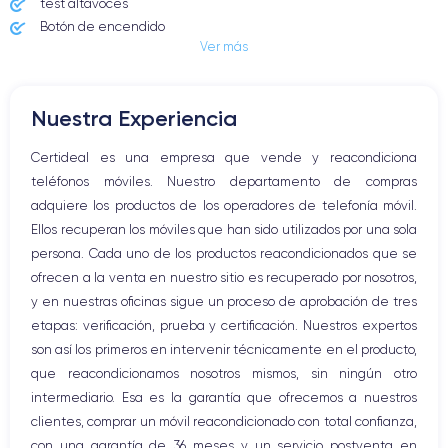
test altavoces
Botón de encendido
Ver más
Conector Jack o Lightning
Botón de silencio
Botones de volumen
Nuestra Experiencia
Altavoz
Micrófono altavoz
Certideal es una empresa que vende y reacondiciona
Botón Inicio
teléfonos móviles. Nuestro departamento de compras
Bluetooth
adquiere los productos de los operadores de telefonía móvil.
WiFi
Ellos recuperan los móviles que han sido utilizados por una sola
Red móvil
persona. Cada uno de los productos reacondicionados que se
Vibración
ofrecen a la venta en nuestro sitio es recuperado por nosotros,
Conector USB
y en nuestras oficinas sigue un proceso de aprobación de tres
etapas: verificación, prueba y certificación. Nuestros expertos
son así los primeros en intervenir técnicamente en el producto,
que reacondicionamos nosotros mismos, sin ningún otro
intermediario. Esa es la garantía que ofrecemos a nuestros
clientes, comprar un móvil reacondicionado con total confianza,
con una garantía de 36 meses y un servicio postventa en