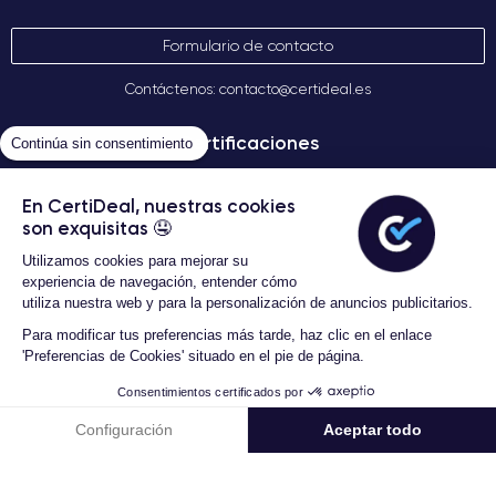
Formulario de contacto
Contáctenos: contacto@certideal.es
Certificaciones
Continúa sin consentimiento
En CertiDeal, nuestras cookies
son exquisitas 🤤
Utilizamos cookies para mejorar su
experiencia de navegación, entender cómo
utiliza nuestra web y para la personalización de anuncios publicitarios.
Para modificar tus preferencias más tarde, haz clic en el enlace
Términos Generales de Venta
'Preferencias de Cookies' situado en el pie de página.
3 Años de garantía
Certideal © 2026 Todos los
derechos reservados
Consentimientos certificados por
134,99 €
Añadir al carrito
Configuración
Aceptar todo
339,00 € Nuevo
Plataforma de Gestión de Consentimiento: Personaliza tus Opciones
Axeptio consent
Nuestra plataforma te permite personalizar y gestionar tus ajustes de pr