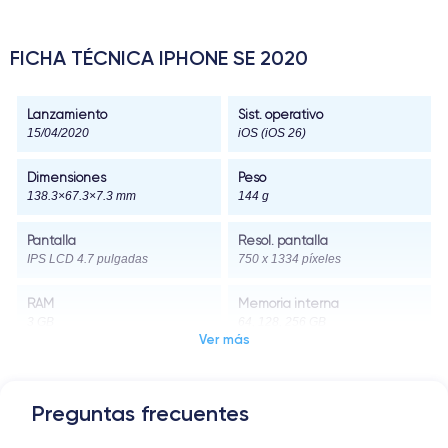
FICHA TÉCNICA IPHONE SE 2020
Lanzamiento
Sist. operativo
15/04/2020
iOS (iOS 26)
Dimensiones
Peso
138.3×67.3×7.3 mm
144 g
Pantalla
Resol. pantalla
IPS LCD 4.7 pulgadas
750 x 1334 píxeles
RAM
Memoria interna
3 GB
64, 128, 256 GB
Ver más
Nombre CPU
Núm. de núcleos
Apple A13 Bionic
6
Preguntas frecuentes
Nombre GPU
Frec. procesador
4 Core GPU
2.65 GHz