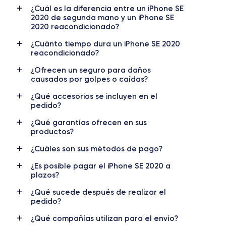
¿Cuál es la diferencia entre un iPhone SE
2020 de segunda mano y un iPhone SE
Cámara
Cámara Frontal
2020 reacondicionado?
12 MP
7 MP
¿Cuánto tiempo dura un iPhone SE 2020
reacondicionado?
Resolución vídeo
Carga rápida
4K - 3840x2160px
Si, mínimo 18W
¿Ofrecen un seguro para daños
causados por golpes o caídas?
Batería
Doble SIM
¿Qué accesorios se incluyen en el
1821 mAh
SIM + eSIM
pedido?
Red móvil
Desbloqueado
¿Qué garantías ofrecen en sus
LTE/4G
Si, todos los oper.
productos?
Para más detalles,
consulta la ficha técnica completa del iPhone
¿Cuáles son sus métodos de pago?
SE 2020
¿Es posible pagar el iPhone SE 2020 a
plazos?
¿Qué sucede después de realizar el
pedido?
¿Qué compañías utilizan para el envío?