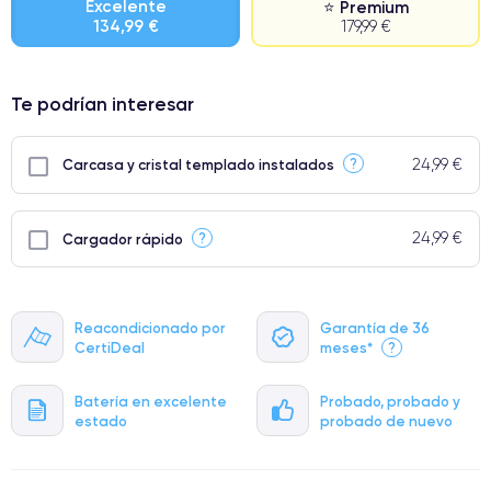
Excelente
⭐ Premium
134,99 €
179,99 €
⭐ Premium
Te podrían interesar
● Pantalla: Pieza original de Apple. Calidad impecable.
● Batería: uso intensivo.
24,99 €
?
Carcasa y cristal templado instalados
● Solo el 5% de nuestros teléfonos tienen una categoría Premium.
24,99 €
?
Cargador rápido
Reacondicionado por
Garantía de 36
CertiDeal
meses*
?
Batería en excelente
Probado, probado y
estado
probado de nuevo