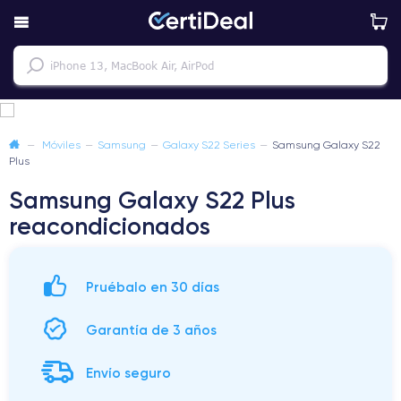
—
Móviles
—
Samsung
—
Galaxy S22 Series
—
Samsung Galaxy S22
Plus
Samsung Galaxy S22 Plus
reacondicionados
Pruébalo en 30 días
Garantía de 3 años
Envío seguro