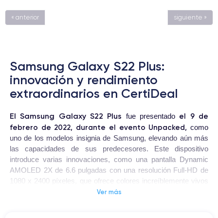
« anterior
siguiente »
Samsung Galaxy S22 Plus:
innovación y rendimiento
extraordinarios en CertiDeal
El Samsung Galaxy S22 Plus
el 9 de
fue presentado
febrero de 2022, durante el evento Unpacked,
como
uno de los modelos insignia de Samsung, elevando aún más
las capacidades de sus predecesores. Este dispositivo
introduce varias innovaciones, como una pantalla Dynamic
AMOLED 2X de 6.6 pulgadas con una resolución Full-HD de
1080 x 2400 píxeles, que ofrece colores increíblemente vivos
y un contraste impecable. Está impulsado por el potente
Ver más
procesador Exynos 2200 (o Snapdragon 8 Gen 1,
dependiendo del mercado), respaldado por 8 GB de RAM, lo