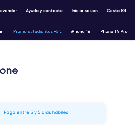
evender
Ayuda y contacto
Iniciar sesión
Cesta (
0
)
ini
Promo estudiantes -5%
iPhone 16
iPhone 14 Pro
iPhone SE 2 (2020)
iPhone X
iPhone XS
hone
Pago entre 3 y 5 días hábiles