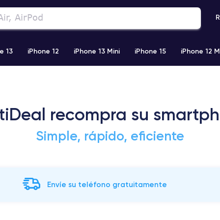
R
e 13
iPhone 12
iPhone 13 Mini
iPhone 15
iPhone 12 M
iPhone 11 Pro Max
iPhone 11
iPhone 12 Pro
iPhone XR
tiDeal recompra su smartp
Simple, rápido, eficiente
Envíe su teléfono gratuitamente