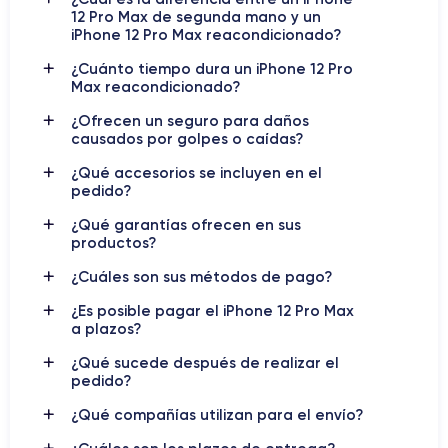
de la tecnología asequible
12 Pro Max de segunda mano y un
iPhone 12 Pro Max reacondicionado?
El iPhone 12 Pro Max
fue presentado el 13 de octubre de
¿Cuánto tiempo dura un iPhone 12 Pro
Max reacondicionado?
2020, es un dispositivo premium ideal para quienes buscan un
alto rendimiento.
¿Ofrecen un seguro para daños
causados por golpes o caídas?
Este dispositivo cuenta con el potente procesador A14 Bionic,
¿Qué accesorios se incluyen en el
que utiliza tecnología de 5 nanómetros para ofrecer un alto
pedido?
rendimiento con un bajo consumo de energía.
¿Qué garantías ofrecen en sus
productos?
gran
El teléfono cuenta con tres cámaras traseras: un
angular de 12 megapíxeles
, un teleobjetivo de 12
¿Cuáles son sus métodos de pago?
ultra gran angular de 12 megapíxeles
megapíxeles y un
.
¿Es posible pagar el iPhone 12 Pro Max
12 megapíxeles
Además, la cámara frontal es de
.
a plazos?
3.687 mAh
La batería de
es capaz de proporcionar hasta 20
¿Qué sucede después de realizar el
horas de conversación y 80 horas de reproducción de música.
pedido?
¿Qué compañías utilizan para el envío?
iOS
El sistema operativo en el momento del lanzamiento era
14
, que ofrece muchas funciones innovadoras como la