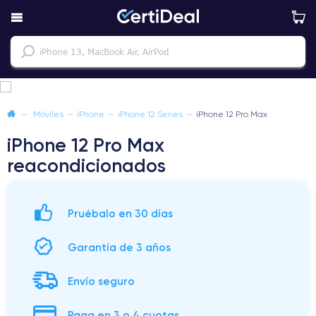
—
Móviles
—
iPhone
—
iPhone 12 Series
—
iPhone 12 Pro Max
iPhone 12 Pro Max
reacondicionados
Pruébalo en 30 días
Garantía de 3 años
Envío seguro
Paga en 3 o 4 cuotas