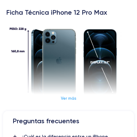
Ficha Técnica iPhone 12 Pro Max
Ver más
Dimensiones y Peso iPhone 12 Pro Max
Preguntas frecuentes
iPhone 12 Pro Max: la evolución
¿Cuál es la diferencia entre un iPhone