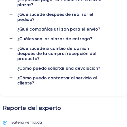
Nombre GPU
Frec. procesador
plazos?
4 Core GPU
3.1 GHz
¿Qué sucede después de realizar el
pedido?
Cámara
Cámara Frontal
12 MP
12 MP
¿Qué compañías utilizan para el envío?
Resolución vídeo
Carga rápida
¿Cuáles son los plazos de entrega?
4K - 3840x2160px
Si, mínimo 20W
¿Qué sucede si cambio de opinión
después de la compra/recepción del
Batería
Doble SIM
producto?
3687 mAh
SIM + eSIM
¿Cómo puedo solicitar una devolución?
Red móvil
Desbloqueado
¿Cómo puedo contactar al servicio al
5G
Si, todos los oper.
cliente?
Para más detalles,
consulta la ficha técnica completa del iPhone
12 Pro Max
Reporte del experto
Batería verificada