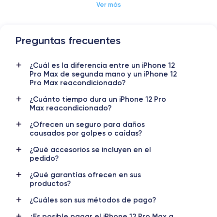
Ver más
Preguntas frecuentes
Dimensiones y Peso iPhone 12 Pro Max
¿Cuál es la diferencia entre un iPhone 12
Lanzamiento
Sist. operativo
Pro Max de segunda mano y un iPhone 12
13/10/2020
iOS (iOS 26)
Pro Max reacondicionado?
Dimensiones
Peso
¿Cuánto tiempo dura un iPhone 12 Pro
Max reacondicionado?
160.8×78.1×7.4 mm
228 g
¿Ofrecen un seguro para daños
Pantalla
Resol. pantalla
causados por golpes o caídas?
OLED 6.7 pulgadas
1284 x 2778 píxeles
¿Qué accesorios se incluyen en el
pedido?
RAM
Memoria interna
6 GB
128, 256, 512 GB
¿Qué garantías ofrecen en sus
productos?
Nombre CPU
Núm. de núcleos
Apple A14 Bionic
6
¿Cuáles son sus métodos de pago?
¿Es posible pagar el iPhone 12 Pro Max a