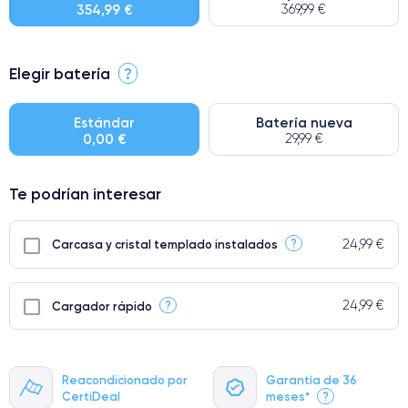
354,99 €
369,99 €
⭐ Premium
Elegir batería
?
● Pantalla: Pieza original de Apple. Calidad impecable.
● Batería: uso intensivo.
Estándar
Batería nueva
0,00 €
29,99 €
● Solo el 5% de nuestros teléfonos tienen una categoría Premium.
Te podrían interesar
24,99 €
?
Carcasa y cristal templado instalados
24,99 €
?
Cargador rápido
Reacondicionado por
Garantía de 36
CertiDeal
meses*
?