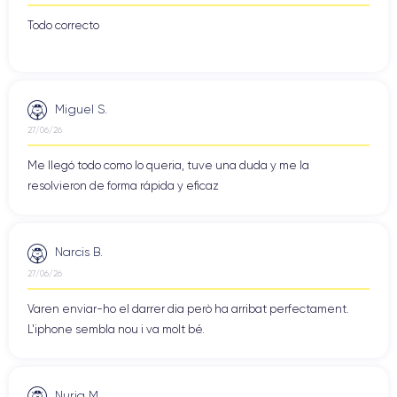
Todo correcto
Miguel S.
27/06/26
Me llegó todo como lo queria, tuve una duda y me la
resolvieron de forma rápida y eficaz
Narcis B.
27/06/26
Varen enviar-ho el darrer dia però ha arribat perfectament.
L'iphone sembla nou i va molt bé.
Nuria M.