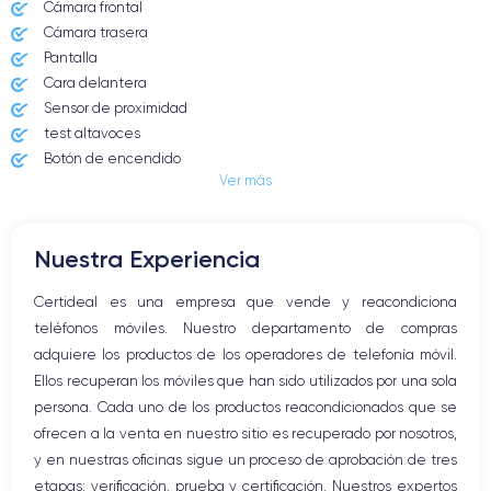
Cámara frontal
Cámara trasera
Pantalla
Cara delantera
Sensor de proximidad
test altavoces
Botón de encendido
Ver más
Conector Jack o Lightning
Botón de silencio
Botones de volumen
Nuestra Experiencia
Altavoz
Micrófono altavoz
Certideal es una empresa que vende y reacondiciona
Botón Inicio
teléfonos móviles. Nuestro departamento de compras
Bluetooth
adquiere los productos de los operadores de telefonía móvil.
WiFi
Ellos recuperan los móviles que han sido utilizados por una sola
Red móvil
persona. Cada uno de los productos reacondicionados que se
Vibración
ofrecen a la venta en nuestro sitio es recuperado por nosotros,
Conector USB
y en nuestras oficinas sigue un proceso de aprobación de tres
etapas: verificación, prueba y certificación. Nuestros expertos