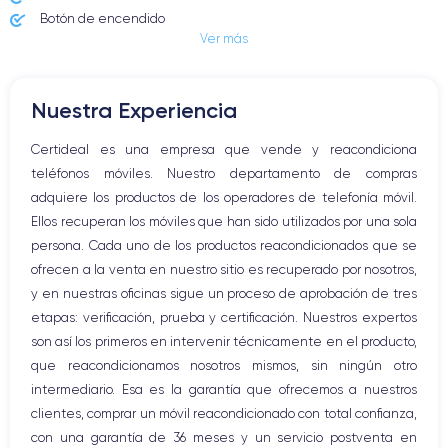
Botón de encendido
Ver más
Conector Jack o Lightning
Botón de silencio
Botones de volumen
Nuestra Experiencia
Altavoz
Micrófono altavoz
Certideal es una empresa que vende y reacondiciona
Botón Inicio
teléfonos móviles. Nuestro departamento de compras
Bluetooth
adquiere los productos de los operadores de telefonía móvil.
WiFi
Ellos recuperan los móviles que han sido utilizados por una sola
Red móvil
persona. Cada uno de los productos reacondicionados que se
Vibración
ofrecen a la venta en nuestro sitio es recuperado por nosotros,
Conector USB
y en nuestras oficinas sigue un proceso de aprobación de tres
etapas: verificación, prueba y certificación. Nuestros expertos
son así los primeros en intervenir técnicamente en el producto,
que reacondicionamos nosotros mismos, sin ningún otro
intermediario. Esa es la garantía que ofrecemos a nuestros
clientes, comprar un móvil reacondicionado con total confianza,
con una garantía de 36 meses y un servicio postventa en