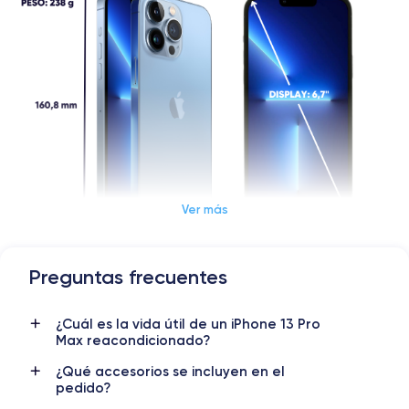
Ver más
Preguntas frecuentes
Dimensiones y Peso iPhone 13 Pro Max
¿Cuál es la vida útil de un iPhone 13 Pro
Lanzamiento
Sist. operativo
Max reacondicionado?
14/09/2021
iOS (iOS 26)
¿Qué accesorios se incluyen en el
Dimensiones
Peso
pedido?
160.8×78.1×7.65 mm
238 g