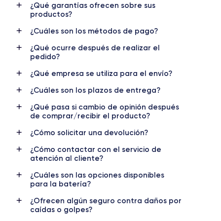
¿Qué garantías ofrecen sobre sus
productos?
Pantalla
Resol. pantalla
OLED 6.7 pulgadas
2778 x 1284 píxeles
¿Cuáles son los métodos de pago?
¿Qué ocurre después de realizar el
RAM
Memoria interna
pedido?
6 GB
128, 256, 512m et 1000 GB
¿Qué empresa se utiliza para el envío?
Nombre CPU
Núm. de núcleos
¿Cuáles son los plazos de entrega?
Apple A15 Bionic
6
¿Qué pasa si cambio de opinión después
Nombre GPU
Frec. procesador
de comprar/recibir el producto?
5 Core GPU
3.22 GHz
¿Cómo solicitar una devolución?
Cámara
Cámara Frontal
¿Cómo contactar con el servicio de
12 MP
12 MP
atención al cliente?
Resolución vídeo
Carga rápida
¿Cuáles son las opciones disponibles
para la batería?
4K - 3840x2160px
Si, 25W
¿Ofrecen algún seguro contra daños por
Batería
Doble SIM
caídas o golpes?
4373 mAh
nano-SIM + eSIM