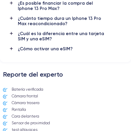
¿Es posible financiar la compra del
Iphone 13 Pro Max?
Red móvil
Desbloqueado
5G
Si, todos los oper.
¿Cuánto tiempo dura un Iphone 13 Pro
Max reacondicionado?
Para más detalles,
consulta la ficha técnica completa del iPhone
13 pro Max
¿Cuál es la diferencia entre una tarjeta
SIM y una eSIM?
¿Cómo activar una eSIM?
Reporte del experto
Batería verificada
Cámara frontal
Cámara trasera
Pantalla
Cara delantera
Sensor de proximidad
test altavoces