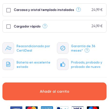
24,99 €
?
Carcasa y cristal templado instalados
24,99 €
?
Cargador rápido
Reacondicionado por
Garantía de 36
CertiDeal
meses*
?
Batería en excelente
Probado, probado y
estado
probado de nuevo
Añadir al carrito