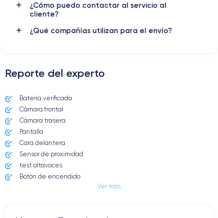
¿Cómo puedo contactar al servicio al
cliente?
Red móvil
Desbloqueado
5G
Si, todos los op.
¿Qué compañías utilizan para el envío?
Para más detalles,
consulta la ficha técnica completa del iPhone
12 iPhone 12
Reporte del experto
Batería verificada
Cámara frontal
Cámara trasera
Pantalla
Cara delantera
Sensor de proximidad
test altavoces
Botón de encendido
Ver más
Conector Jack o Lightning
Botón de silencio
Botones de volumen