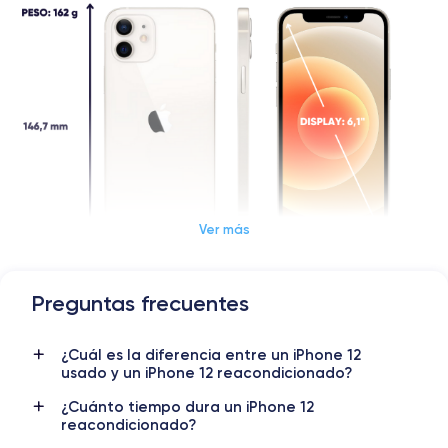
Ver más
Preguntas frecuentes
Dimensiones y Peso iPhone 12
¿Cuál es la diferencia entre un iPhone 12
Lanzamiento
Sist. operativo
usado y un iPhone 12 reacondicionado?
13/10/2020
iOS (iOS 26)
¿Cuánto tiempo dura un iPhone 12
reacondicionado?
Dimensiones
Peso
146.7×71.5×7.4 mm
162 g