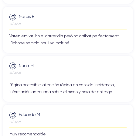
Narcis B.
27/06/26
Varen enviar-ho el darrer dia però ha arribat perfectament.
L'iphone sembla nou i va molt bé.
Nuria M.
27/06/26
Página accesible, atención rápida en caso de incidencia,
información adecuada sobre el modo y hora de entrega.
Eduardo M.
27/06/26
muy recomendable