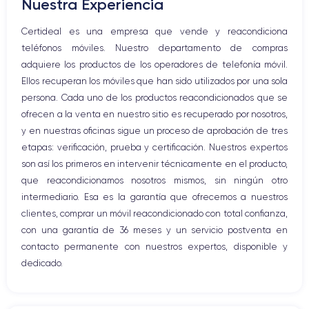
Nuestra Experiencia
Altavoz
Micrófono altavoz
Certideal es una empresa que vende y reacondiciona
Botón Inicio
teléfonos móviles. Nuestro departamento de compras
Bluetooth
adquiere los productos de los operadores de telefonía móvil.
WiFi
Ellos recuperan los móviles que han sido utilizados por una sola
Red móvil
persona. Cada uno de los productos reacondicionados que se
Vibración
ofrecen a la venta en nuestro sitio es recuperado por nosotros,
Conector USB
y en nuestras oficinas sigue un proceso de aprobación de tres
etapas: verificación, prueba y certificación. Nuestros expertos
son así los primeros en intervenir técnicamente en el producto,
que reacondicionamos nosotros mismos, sin ningún otro
intermediario. Esa es la garantía que ofrecemos a nuestros
clientes, comprar un móvil reacondicionado con total confianza,
con una garantía de 36 meses y un servicio postventa en
contacto permanente con nuestros expertos, disponible y
dedicado.