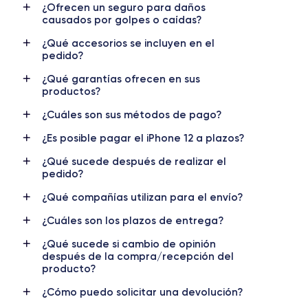
¿Ofrecen un seguro para daños
causados por golpes o caídas?
Pantalla
Resol. pantalla
OLED 6.1 pulgadas
1170 x 2532 píxeles
¿Qué accesorios se incluyen en el
pedido?
RAM
Memoria interna
¿Qué garantías ofrecen en sus
4 GB
64,128,256 GB
productos?
¿Cuáles son sus métodos de pago?
Nombre CPU
Núm. de núcleos
Apple A14 Bionic
6
¿Es posible pagar el iPhone 12 a plazos?
Nombre GPU
Frec. procesador
¿Qué sucede después de realizar el
4 Core GPU
3.1 GHz
pedido?
¿Qué compañías utilizan para el envío?
Cámara
Cámara Frontal
12 MP
12 MP
¿Cuáles son los plazos de entrega?
¿Qué sucede si cambio de opinión
Resolución vídeo
Carga rápida
después de la compra/recepción del
4K - 3840x2160px
Si, mínimo 20W
producto?
Batería
Doble SIM
¿Cómo puedo solicitar una devolución?
2815 mAh
Nano-SIM + eSIM