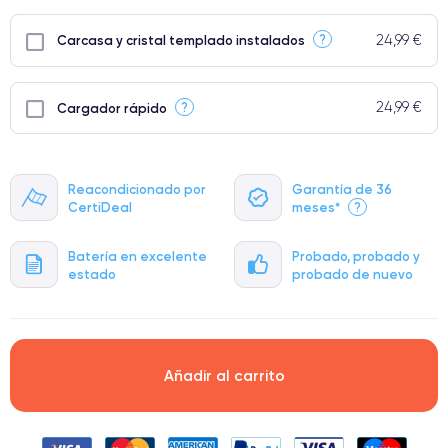
24,99 €
?
Carcasa y cristal templado instalados
24,99 €
?
Cargador rápido
Reacondicionado por
Garantía de 36
CertiDeal
meses*
?
Batería en excelente
Probado, probado y
estado
probado de nuevo
Añadir al carrito