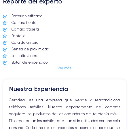
Reporte del experto
Batería verificada
Cámara frontal
Cámara trasera
Pantalla
Cara delantera
Sensor de proximidad
test altavoces
Botón de encendido
Ver más
Conector Jack o Lightning
Botón de silencio
Botones de volumen
Nuestra Experiencia
Altavoz
Micrófono altavoz
Certideal es una empresa que vende y reacondiciona
Botón Inicio
teléfonos móviles. Nuestro departamento de compras
Bluetooth
adquiere los productos de los operadores de telefonía móvil.
WiFi
Ellos recuperan los móviles que han sido utilizados por una sola
Red móvil
persona. Cada uno de los productos reacondicionados que se
Vibración