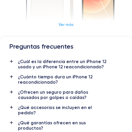
Ver más
Preguntas frecuentes
Dimensiones y Peso iPhone 12
¿Cuál es la diferencia entre un iPhone 12
Lanzamiento
Sist. operativo
usado y un iPhone 12 reacondicionado?
13/10/2020
iOS (iOS 26)
¿Cuánto tiempo dura un iPhone 12
reacondicionado?
Dimensiones
Peso
146.7×71.5×7.4 mm
162 g
¿Ofrecen un seguro para daños
causados por golpes o caídas?
Pantalla
Resol. pantalla
OLED 6.1 pulgadas
1170 x 2532 píxeles
¿Qué accesorios se incluyen en el
pedido?
RAM
Memoria interna
¿Qué garantías ofrecen en sus
4 GB
64,128,256 GB
productos?