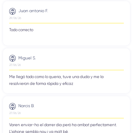
Juan antonio F.
29/06/26
Todo correcto
Miguel S.
27/06/26
Me llegó todo como lo queria, tuve una duda y me la
resolvieron de forma rápida y eficaz
Narcis B.
27/06/26
Varen enviar-ho el darrer dia però ha arribat perfectament.
L'iphone sembla nou i va molt bé.