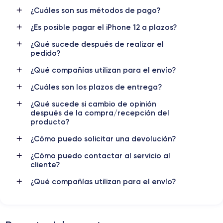
¿Cuáles son sus métodos de pago?
Nombre CPU
Núm. de núcleos
Apple A14 Bionic
6
¿Es posible pagar el iPhone 12 a plazos?
Nombre GPU
Frec. procesador
¿Qué sucede después de realizar el
4 Core GPU
3.1 GHz
pedido?
¿Qué compañías utilizan para el envío?
Cámara
Cámara Frontal
12 MP
12 MP
¿Cuáles son los plazos de entrega?
¿Qué sucede si cambio de opinión
Resolución vídeo
Carga rápida
después de la compra/recepción del
4K - 3840x2160px
Si, mínimo 20W
producto?
Batería
Doble SIM
¿Cómo puedo solicitar una devolución?
2815 mAh
Nano-SIM + eSIM
¿Cómo puedo contactar al servicio al
cliente?
Red móvil
Desbloqueado
5G
Si, todos los op.
¿Qué compañías utilizan para el envío?
Para más detalles,
consulta la ficha técnica completa del iPhone
12 iPhone 12