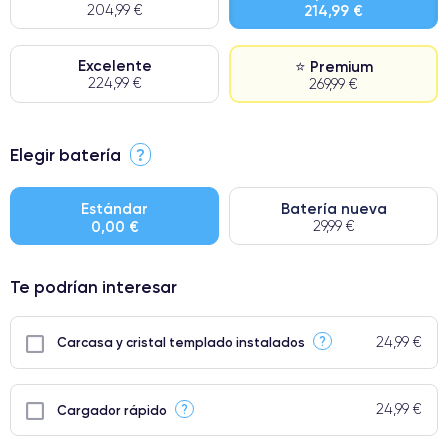
204,99 €
214,99 €
Excelente
⭐ Premium
224,99 €
269,99 €
⭐ Premium
Elegir batería
?
● Pantalla: Pieza original de Apple. Calidad impecable.
● Batería: uso intensivo.
Estándar
Batería nueva
0,00 €
29,99 €
● Solo el 5% de nuestros teléfonos tienen una categoría Premium.
Te podrían interesar
24,99 €
?
Carcasa y cristal templado instalados
24,99 €
?
Cargador rápido