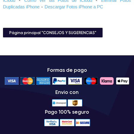
iCloud
-
Cómo Ver las Fotos de iCloud
-
Eliminar Fotos
Duplicadas iPhone
-
Descargar Fotos iPhone a PC
Página principal "CONSEJOS Y SUGERENCIAS"
Formas de pago
Envio con
Pago 100% seguro