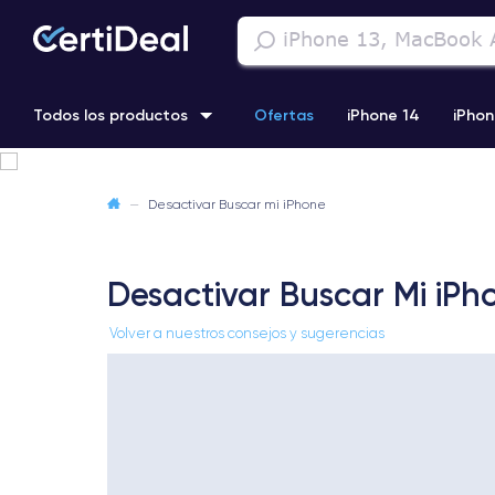
Todos los productos
Ofertas
iPhone 14
iPhon
iPhone 13 Pro
iPhone SE 3 (2022)
iPhone 12 Pro Max
—
Desactivar Buscar mi iPhone
iPhone 11 Pro
Desactivar Buscar Mi iPh
Volver a nuestros consejos y sugerencias