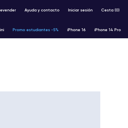
evender
Ayuda y contacto
Iniciar sesión
Cesta (
0
)
ini
Promo estudiantes -5%
iPhone 16
iPhone 14 Pro
iPhone SE 2 (2020)
iPhone X
iPhone XS