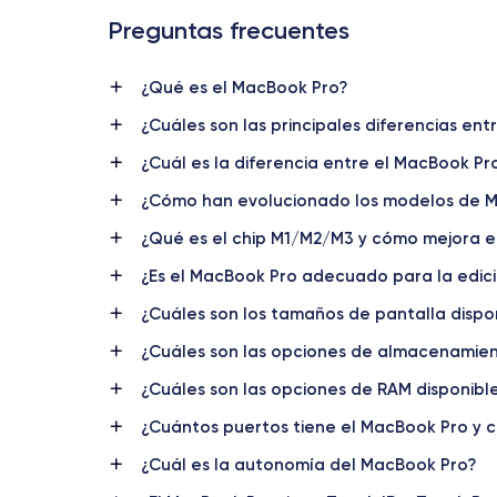
ProMotion
Preguntas frecuentes
No
Brillo de pantalla
¿Qué es el MacBook Pro?
500 nits
¿Cuáles son las principales diferencias en
Chip
¿Cuál es la diferencia entre el MacBook Pr
Intel Core i7 o Intel Core i9
¿Cómo han evolucionado los modelos de Ma
Tarjeta gráfica
AMD Radeon Pro 5300M o 5500M según la configuración
¿Qué es el chip M1/M2/M3 y cómo mejora e
¿Es el MacBook Pro adecuado para la edici
Memoria RAM
16 GB, 32 GB o 64 GB de memoria DDR4
¿Cuáles son los tamaños de pantalla dispo
¿Cuáles son las opciones de almacenamien
Tipo de almacenamiento
SSD
¿Cuáles son las opciones de RAM disponibl
Puertos USB-C / Thunderbolt 3
¿Cuántos puertos tiene el MacBook Pro y c
4 puertos Thunderbolt 3
¿Cuál es la autonomía del MacBook Pro?
Lector de tarjetas