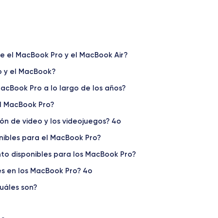
True Tone
Sí
Colores
Amplia gama cromática P3
tre el MacBook Pro y el MacBook Air?
Procesador
o y el MacBook?
CPU de 6 u 8 núcleos según la configur
cBook Pro a lo largo de los años?
Gráficos integrados
Intel UHD Graphics 630
l MacBook Pro?
ón de video y los videojuegos? 4o
Almacenamiento interno
SSD de 512 GB a 8 TB según la configu
nibles para el MacBook Pro?
to disponibles para los MacBook Pro?
Arquitectura
64 bits
es en los MacBook Pro? 4o
Salida HDMI
uáles son?
No
Conector jack