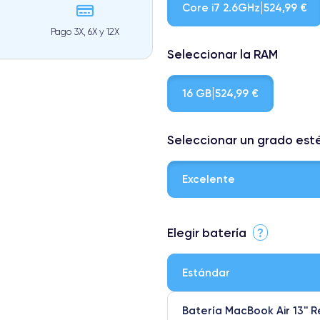
Core i7 2.6GHz
524,99 €
Pago 3X, 6X y 12X
Seleccionar la RAM
16 GB
524,99 €
Seleccionar un grado est
Excelente
⭐ Premium
Elegir batería
?
● Pantalla: Pieza original de App
● Batería: uso intensivo.
Estándar
● Solo el 5% de nuestros teléfon
Batería MacBook Air 13'' R