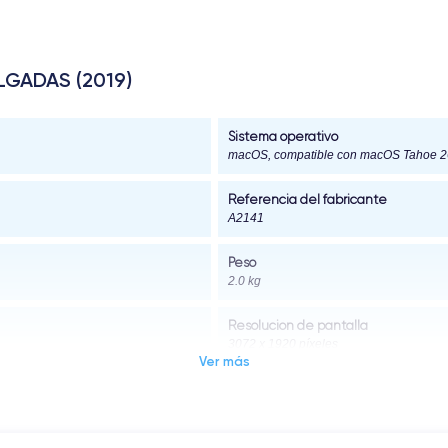
LGADAS (2019)
Sistema operativo
macOS, compatible con macOS Tahoe 2
Referencia del fabricante
A2141
Peso
2.0 kg
Resolución de pantalla
3072 x 1920 píxeles
Ver más
Tipo de pantalla
Pantalla Retina retroiluminada por LED 