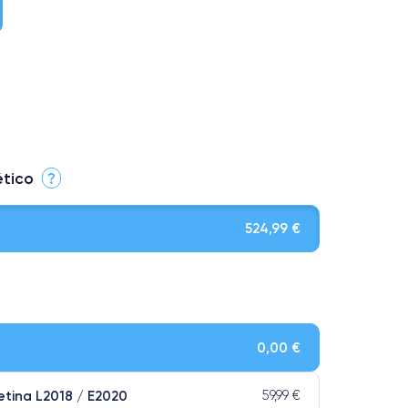
ético
?
524,99 €
le. Calidad impecable.
0,00 €
os tienen una categoría Premium.
etina L2018 / E2020
59,99 €