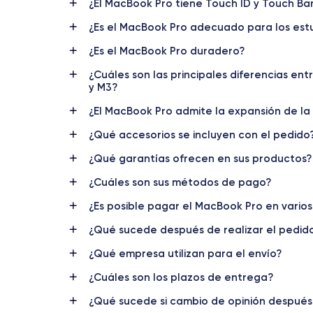
¿El MacBook Pro tiene Touch ID y Touch Ba
Ninguno
¿Es el MacBook Pro adecuado para los est
Carga
¿Es el MacBook Pro duradero?
USB-C
¿Cuáles son las principales diferencias en
Batería
y M3?
100 Wh de polímero de litio
¿El MacBook Pro admite la expansión de l
Cámara frontal
¿Qué accesorios se incluyen con el pedido
Cámara FaceTime HD 720p
¿Qué garantías ofrecen en sus productos?
Micrófonos
¿Cuáles son sus métodos de pago?
Tres micrófonos con calidad de estudio
¿Es posible pagar el MacBook Pro en varios
Bluetooth
¿Qué sucede después de realizar el pedid
Bluetooth 5.0
¿Qué empresa utilizan para el envío?
Touch ID
Sí
¿Cuáles son los plazos de entrega?
¿Qué sucede si cambio de opinión despué
Tipo e idioma del teclado