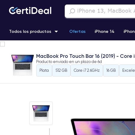
Todos los productos
Ofertas
iPhone 14
iPhon
iPhone 13 Pro
iPhone SE 3 (2022)
iPhone 12 Pro Max
MacBook Pro Touch Bar 16 (2019) - Core 
Producto enviado en un plazo de
6d
iPhone 11 Pro
Plata
512 GB
Core i7 2.6GHz
16 GB
Excel