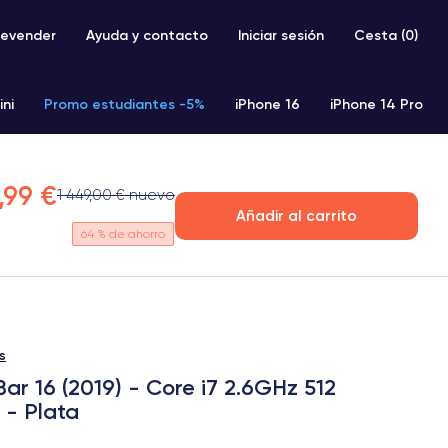
evender
Ayuda y contacto
Iniciar sesión
Cesta (
0
)
ini
Promo estudiantes -5%
iPhone 16
iPhone 14 Pro
iPhone SE 2 (2020)
iPhone X
iPhone XS
,99 €
1 449,00 € nuevo
Añadir al carrito
64
% de ahorro
s
r 16 (2019) - Core i7 2.6GHz 512
 - Plata