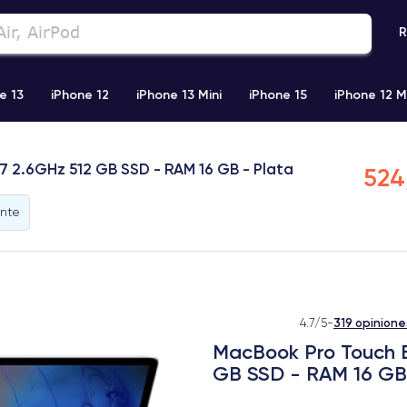
R
e 13
iPhone 12
iPhone 13 Mini
iPhone 15
iPhone 12 M
iPhone 11 Pro Max
iPhone 11
iPhone 12 Pro
iPhone XR
i7 2.6GHz 512 GB SSD - RAM 16 GB - Plata
524
ente
319 opinione
4.7/5
-
MacBook Pro Touch Ba
GB SSD - RAM 16 GB