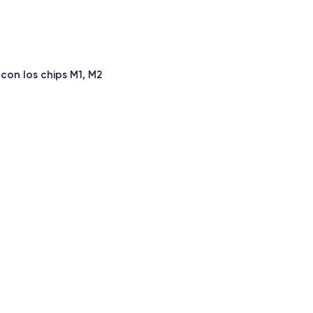
con los chips M1, M2
ámbrica
lta fidelidad