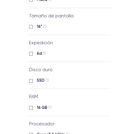
Tamaño de pantalla
16"
(1)
Expedición
6d
(1)
Disco duro
SSD
(1)
RAM
16 GB
(1)
Procesador