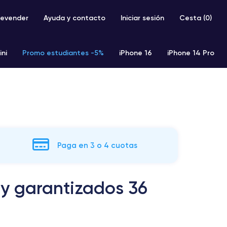
evender
Ayuda y contacto
Iniciar sesión
Cesta (
0
)
ini
Promo estudiantes -5%
iPhone 16
iPhone 14 Pro
iPhone SE 2 (2020)
iPhone X
iPhone XS
Paga en 3 o 4 cuotas
 y garantizados 36