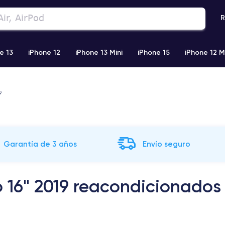
R
e 13
iPhone 12
iPhone 13 Mini
iPhone 15
iPhone 12 M
iPhone 11 Pro Max
iPhone 11
iPhone 12 Pro
iPhone XR
9
Garantía de 3 años
Envío seguro
 16" 2019 reacondicionados