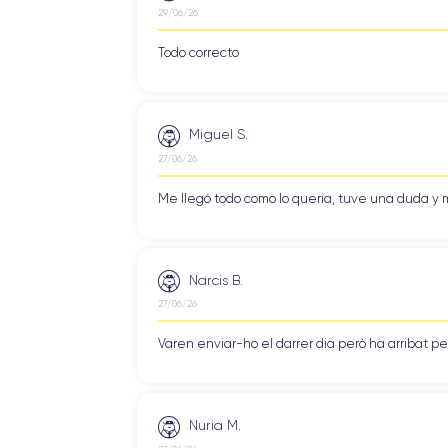
29/06/26
Todo correcto
Miguel S.
27/06/26
Me llegó todo como lo queria, tuve una duda y m
Narcis B.
27/06/26
Varen enviar-ho el darrer dia però ha arribat p
Nuria M.