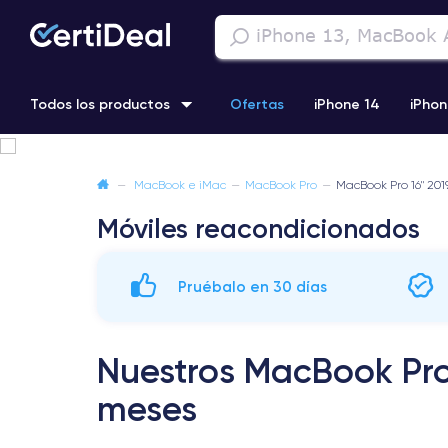
Todos los productos
Ofertas
iPhone 14
iPhon
iPhone 13 Pro
iPhone SE 3 (2022)
iPhone 12 Pro Max
—
MacBook e iMac
—
MacBook Pro
—
MacBook Pro 16" 201
Móviles reacondicionados
iPhone 11 Pro
Pruébalo en 30 días
Nuestros MacBook Pro
meses