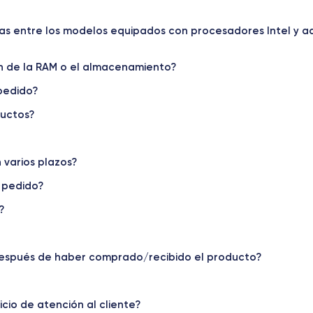
cias entre los modelos equipados con procesadores Intel y aq
n de la RAM o el almacenamiento?
pedido?
ductos?
 varios plazos?
 pedido?
?
después de haber comprado/recibido el producto?
cio de atención al cliente?