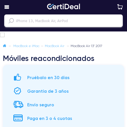
—
MacBook e iMac
—
MacBook Air
—
MacBook Air 13" 2017
Móviles reacondicionados
Pruébalo en 30 días
Garantía de 3 años
Envío seguro
Paga en 3 o 4 cuotas