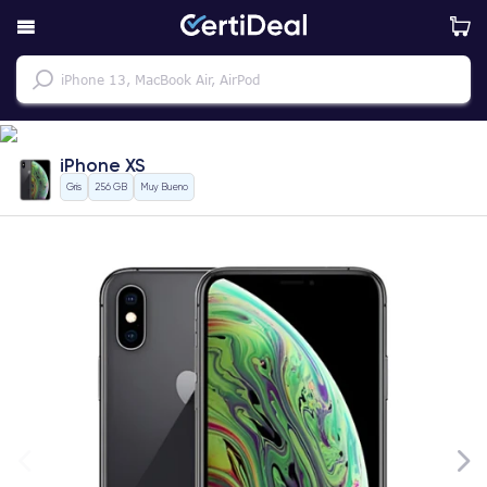
iPhone XS
Gris
256 GB
Muy Bueno