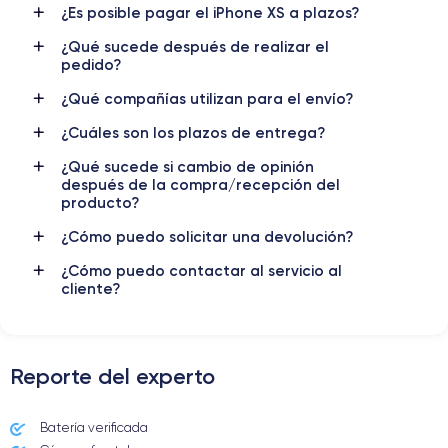
¿Es posible pagar el iPhone XS a plazos?
Nombre GPU
Frec. procesador
4 Core GPU
2.24 GHz
¿Qué sucede después de realizar el
pedido?
Cámara
Cámara Frontal
¿Qué compañías utilizan para el envío?
12 MP
7 MP
¿Cuáles son los plazos de entrega?
Resolución vídeo
Carga rápida
¿Qué sucede si cambio de opinión
4K - 3840x2160px
Si, mínimo 15W
después de la compra/recepción del
producto?
Batería
Doble SIM
2658 mAh
SIM + eSIM
¿Cómo puedo solicitar una devolución?
¿Cómo puedo contactar al servicio al
Red móvil
Desbloqueado
cliente?
LTE/4G
Si, todos los oper.
Para más detalles,
consulta la ficha técnica completa del iPhone
XS
Reporte del experto
Batería verificada