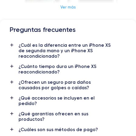
Ver más
Preguntas frecuentes
Dimensiones y Peso iPhone XS
¿Cuál es la diferencia entre un iPhone XS
Lanzamiento
Sist. operativo
de segunda mano y un iPhone XS
12/09/2018
iOS (iOS 16)
reacondicionado?
Dimensiones
Peso
¿Cuánto tiempo dura un iPhone XS
reacondicionado?
143.6×70.9×7.7 mm
177 g
¿Ofrecen un seguro para daños
Pantalla
Resol. pantalla
causados por golpes o caídas?
OLED 5.8 pulgadas
1125 x 2436 píxeles
¿Qué accesorios se incluyen en el
pedido?
RAM
Memoria interna
4 GB
64, 256, 512 GB
¿Qué garantías ofrecen en sus
productos?
Nombre CPU
Núm. de núcleos
Apple A12 Bionic
6
¿Cuáles son sus métodos de pago?