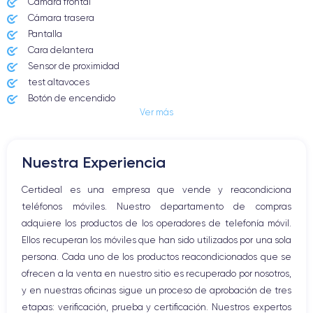
Cámara frontal
Cámara trasera
Pantalla
Cara delantera
Sensor de proximidad
test altavoces
Botón de encendido
Ver más
Conector Jack o Lightning
Botón de silencio
Botones de volumen
Nuestra Experiencia
Altavoz
Micrófono altavoz
Certideal es una empresa que vende y reacondiciona
Botón Inicio
teléfonos móviles. Nuestro departamento de compras
Bluetooth
adquiere los productos de los operadores de telefonía móvil.
WiFi
Ellos recuperan los móviles que han sido utilizados por una sola
Red móvil
persona. Cada uno de los productos reacondicionados que se
Vibración
ofrecen a la venta en nuestro sitio es recuperado por nosotros,
Conector USB
y en nuestras oficinas sigue un proceso de aprobación de tres
etapas: verificación, prueba y certificación. Nuestros expertos