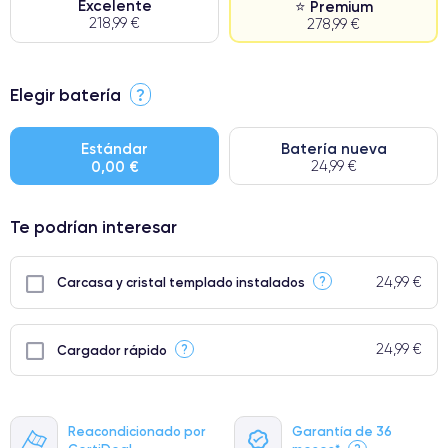
Excelente
⭐ Premium
218,99 €
278,99 €
⭐ Premium
Elegir batería
?
● Pantalla: Pieza original de Apple. Calidad impecable.
● Batería: uso intensivo.
Estándar
Batería nueva
0,00 €
24,99 €
● Solo el 5% de nuestros teléfonos tienen una categoría Premium.
Te podrían interesar
24,99 €
?
Carcasa y cristal templado instalados
24,99 €
?
Cargador rápido
Reacondicionado por
Garantía de 36