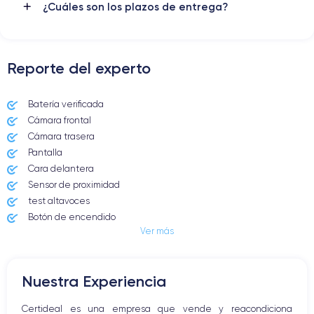
¿Cuáles son los plazos de entrega?
Reporte del experto
Batería verificada
Cámara frontal
Cámara trasera
Pantalla
Cara delantera
Sensor de proximidad
test altavoces
Botón de encendido
Ver más
Conector Jack o Lightning
Botón de silencio
Botones de volumen
Nuestra Experiencia
Altavoz
Micrófono altavoz
Certideal es una empresa que vende y reacondiciona
Botón Inicio