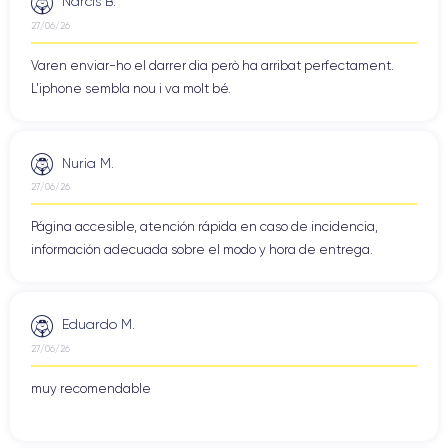
Narcis B.
27/06/26
Varen enviar-ho el darrer dia però ha arribat perfectament.
L'iphone sembla nou i va molt bé.
Nuria M.
27/06/26
Página accesible, atención rápida en caso de incidencia,
información adecuada sobre el modo y hora de entrega.
Eduardo M.
27/06/26
muy recomendable