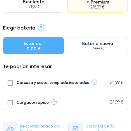
Excelente
⭐ Premium
171,99 €
216,99 €
⭐ Premium
Elegir batería
?
● Pantalla: Pieza original de Apple. Calidad impecable.
● Batería: uso intensivo.
Estándar
Batería nueva
0,00 €
29,99 €
● Solo el 5% de nuestros teléfonos tienen una categoría Premium.
Te podrían interesar
24,99 €
?
Carcasa y cristal templado instalados
24,99 €
?
Cargador rápido
Reacondicionado por
Garantía de 36