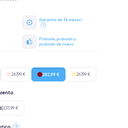
Garantía de 36 meses*
?
Probado, probado y
probado de nuevo
267,99 €
282,99 €
267,99 €
miento
B
235,99 €
ético
?