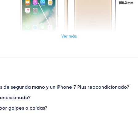
Ver más
Dimensiones y Peso iPhone 7 Plus
Sist. operativo
lus de segunda mano y un iPhone 7 Plus reacondicionado?
iOS (iOS 15)
condicionado?
Peso
188 g
por golpes o caídas?
Resol. pantalla
1080 x 1920 píxeles