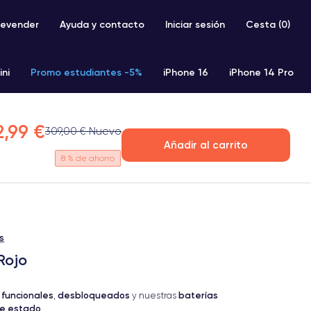
evender
Ayuda y contacto
Iniciar sesión
Cesta (
0
)
ini
Promo estudiantes -5%
iPhone 16
iPhone 14 Pro
iPhone SE 2 (2020)
iPhone X
iPhone XS
2,99 €
309,00 € Nuevo
Añadir al carrito
8
% de ahorro
s
Rojo
 funcionales
desbloqueados
baterías
,
y nuestras
te estado
.