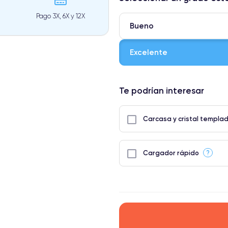
Pago 3X, 6X y 12X
Bueno
Excelente
⭐ Premium
Te podrían interesar
● Pantalla: Pieza original de App
● Batería: uso intensivo.
Carcasa y cristal templa
● Solo el 5% de nuestros teléfon
?
Cargador rápido