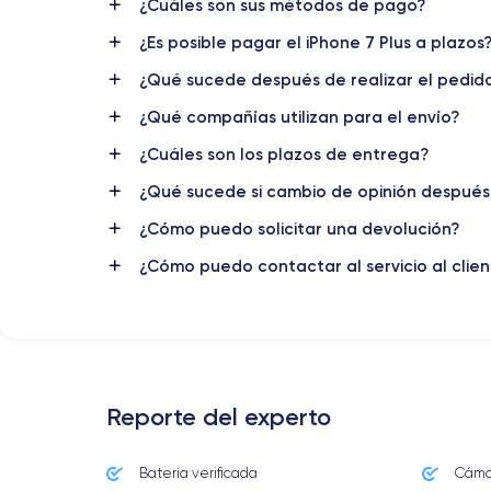
RAM
¿Cuáles son sus métodos de pago?
3 GB
¿Es posible pagar el iPhone 7 Plus a plazos
Nombre CPU
¿Qué sucede después de realizar el pedid
Apple A10 Fusion
¿Qué compañías utilizan para el envío?
Nombre GPU
¿Cuáles son los plazos de entrega?
PowerVR GT7600 GPU
¿Qué sucede si cambio de opinión despué
Cámara
¿Cómo puedo solicitar una devolución?
12 MP
¿Cómo puedo contactar al servicio al clie
Resolución vídeo
4K - 3840x2160px
Batería
2900 mAh
Reporte del experto
Red móvil
LTE/4G
Batería verificada
Cámar
Para más detalles,
consulta la ficha técnica completa