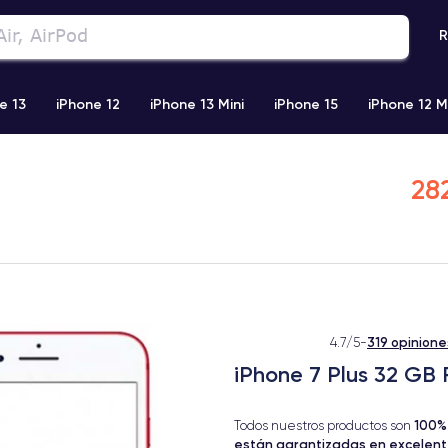
R
e 13
iPhone 12
iPhone 13 Mini
iPhone 15
iPhone 12 M
iPhone 11 Pro Max
iPhone 11
iPhone 12 Pro
iPhone XR
28
319 opinione
4.7/5
-
iPhone 7 Plus 32 GB 
100%
Todos nuestros productos son
están garantizadas en excelen