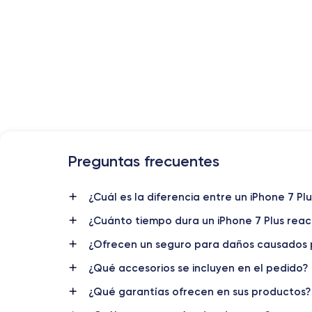
Preguntas frecuentes
Lanzamiento
07/09/2016
¿Cuál es la diferencia entre un iPhone 7 P
¿Cuánto tiempo dura un iPhone 7 Plus rea
Dimensiones
158.2×77.9×7.3 mm
¿Ofrecen un seguro para daños causados 
¿Qué accesorios se incluyen en el pedido?
Pantalla
IPS LCD 5.5 pulgadas
¿Qué garantías ofrecen en sus productos?