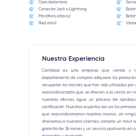
Cara delantera
Senso
Conector Jack o Lightning
Botón
Micrófono altavoz
Botón
Red móvil
Vibra
Nuestra Experiencia
Certideal es una empresa que vende y reac
departamento de compras adquiere los productos d
recuperan los móviles que han sido utilizados por
reacondicionados que se ofrecen a la venta en nue
nuestras oficinas sigue un proceso de aprobaci
certificación. Nuestros expertos son así los primer
que reacondicionamos nosotros mismos, sin ningún
ofrecemos a nuestros clientes, comprar un móvil r
garantía de 36 meses y un servicio postventa en 
disponible y dedicado.