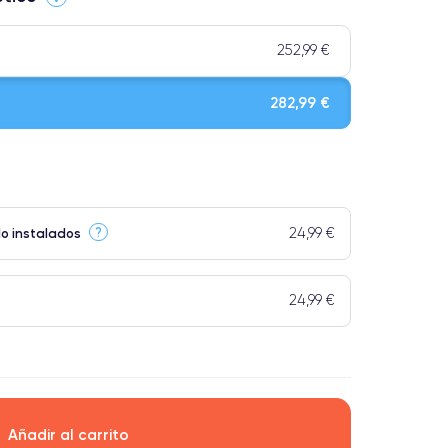
252,99 €
282,99 €
le. Calidad impecable.
24,99 €
?
do instalados
os tienen una categoría Premium.
24,99 €
Añadir al carrito