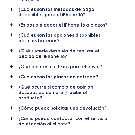
OLED 6.1 pulgadas
2556x1179 píxeles
¿Cuáles son los métodos de pago
disponibles para el iPhone 16?
RAM
Memoria interna
8 GB
128, 256, 512 GB
¿Es posible pagar el iPhone 16 a plazos?
¿Cuáles son las opciones disponibles
Nombre CPU
Núm. de núcleos
para las baterías?
Apple A18
6
¿Qué sucede después de realizar el
Nombre GPU
Frec. procesador
pedido del iPhone 16?
GPU de 5 núcleos
4.05 GHz
¿Qué empresa utilizáis para el envío?
Cámara
Cámara Frontal
¿Cuáles son los plazos de entrega?
48 MP
12 MP
¿Qué ocurre si cambio de opinión
después de comprar/recibir el
Resolución vídeo
Carga rápida
producto?
4K - 3840x2160px
Si, mínimo 20W
¿Cómo puedo solicitar una devolución?
Batería
SIM
3561 mAh
eSIM
¿Cómo puedo contactar con el servicio
de atención al cliente?
Red móvil
Desbloqueado