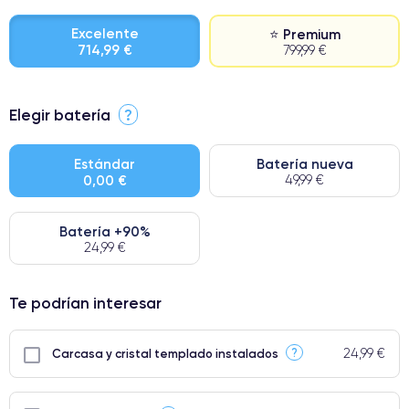
Excelente
⭐ Premium
714,99 €
799,99 €
⭐ Premium
Elegir batería
?
● Pantalla: Pieza original de Apple. Calidad impecable.
● Batería: uso intensivo.
Estándar
Batería nueva
0,00 €
49,99 €
● Solo el 5% de nuestros teléfonos tienen una categoría Premium.
Batería +90%
24,99 €
Te podrían interesar
24,99 €
?
Carcasa y cristal templado instalados