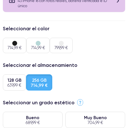
43 iPhone 16 con fotos reales, batería verificada e ID
único
Seleccionar el color
714,99 €
714,99 €
799,99 €
Seleccionar el almacenamiento
128 GB
256 GB
639,99 €
714,99 €
Seleccionar un grado estético
?
Bueno
Muy Bueno
689,99 €
704,99 €