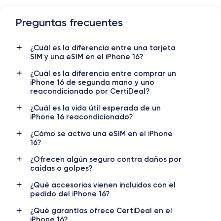
Preguntas frecuentes
¿Cuál es la diferencia entre una tarjeta
SIM y una eSIM en el iPhone 16?
¿Cuál es la diferencia entre comprar un
iPhone 16 de segunda mano y uno
reacondicionado por CertiDeal?
¿Cuál es la vida útil esperada de un
Dimensiones y Peso iPhone 16
iPhone 16 reacondicionado?
¿Cómo se activa una eSIM en el iPhone
16?
Lanzamiento
Sist. operativo
¿Ofrecen algún seguro contra daños por
20/09/2023
iOS
(iOS 26)
caídas o golpes?
¿Qué accesorios vienen incluidos con el
Dimensiones
Peso
pedido del iPhone 16?
147.6×71.6×7.8 mm
170 g
¿Qué garantías ofrece CertiDeal en el
Pantalla
Resol. pantalla
iPhone 16?