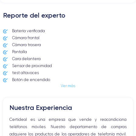
5G
Si, todos los oper.
Reporte del experto
Batería verificada
Cámara frontal
Cámara trasera
Pantalla
Cara delantera
Sensor de proximidad
test altavoces
Botón de encendido
Ver más
Conector Jack o Lightning
Botón de silencio
Botones de volumen
Nuestra Experiencia
Altavoz
Micrófono altavoz
Certideal es una empresa que vende y reacondiciona
Botón Inicio
teléfonos móviles. Nuestro departamento de compras
Bluetooth
adquiere los productos de los operadores de telefonía móvil.
WiFi