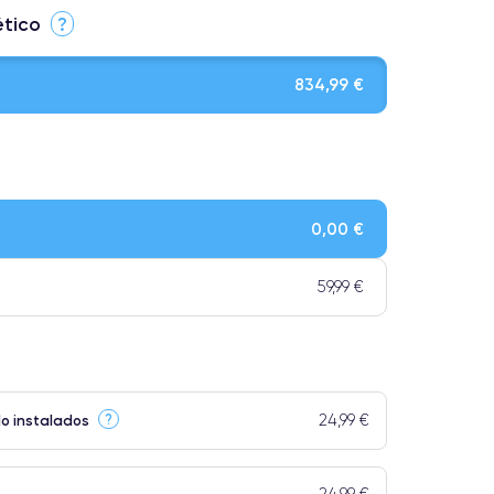
ético
?
834,99 €
le. Calidad impecable.
0,00 €
os tienen una categoría Premium.
59,99 €
24,99 €
?
do instalados