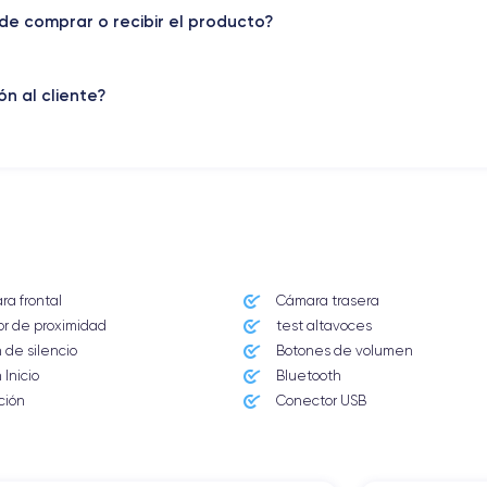
de comprar o recibir el producto?
Núm. de núcleos
6
n al cliente?
Frec. procesador
Sub-6 GHz
Cámara Frontal
12 MP
Carga rápida
Si, mínimo 20W
a frontal
Cámara trasera
ESIM
r de proximidad
test altavoces
eSIM
 de silencio
Botones de volumen
 Inicio
Bluetooth
Desbloqueado
ción
Conector USB
Si, todos los oper.
 del iPhone 16 Pro