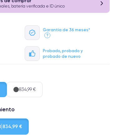
es de comprar
eales, batería verificada e ID único
Garantía de 36 meses*
?
Probado, probado y
probado de nuevo
€
834,99 €
miento
B
834,99 €