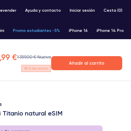
evender
Ayuda y contacto
Iniciar sesión
Cesta (
0
)
ini
Promo estudiantes -5%
iPhone 16
iPhone 14 Pro
iPhone SE 2 (2020)
iPhone X
iPhone XS
,99 €
1 359,00 € Nuevo
Añadir al carrito
39
% de ahorro
s
 Titanio natural eSIM