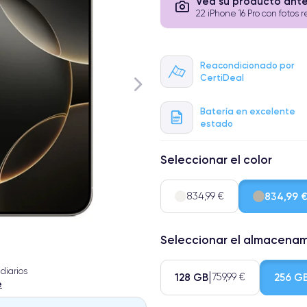
Vea su producto ant
22 iPhone 16 Pro con fotos r
Reacondicionado por
CertiDeal
Batería en excelente
estado
Seleccionar el color
834,99 €
834,99 
Seleccionar el almacena
diarios
128 GB
256 G
759,99 €
e