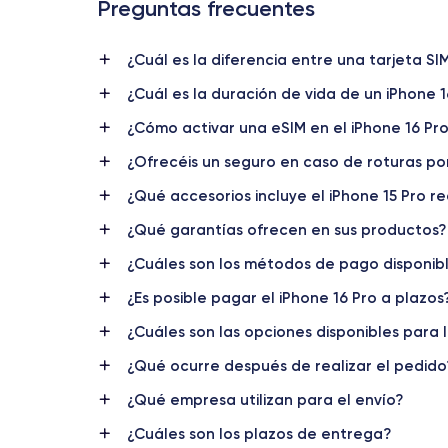
Preguntas frecuentes
¿Cuál es la diferencia entre una tarjeta SI
¿Cuál es la duración de vida de un iPhone 
¿Cómo activar una eSIM en el iPhone 16 Pr
¿Ofrecéis un seguro en caso de roturas po
¿Qué accesorios incluye el iPhone 15 Pro 
¿Qué garantías ofrecen en sus productos?
Lanzamiento
20/09/2024
¿Cuáles son los métodos de pago disponibl
¿Es posible pagar el iPhone 16 Pro a plazos
Dimensiones
149.6×71.5×7.8.25 mm
¿Cuáles son las opciones disponibles para 
¿Qué ocurre después de realizar el pedido
Pantalla
OLED 6.3 pulgadas
¿Qué empresa utilizan para el envío?
RAM
¿Cuáles son los plazos de entrega?
8 GB