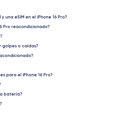
M y una eSIM en el iPhone 16 Pro?
16 Pro reacondicionado?
o?
r golpes o caídas?
Dimensiones y Peso iPhone 16 Pro
reacondicionado?
Sist. operativo
iOS
(iOS 26)
es para el iPhone 16 Pro?
?
Peso
199 g
la batería?
?
Resol. pantalla
2622x1206 píxeles
Memoria interna
128, 256, 512 GB1 TB