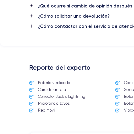
¿Qué ocurre si cambio de opinión después 
Nombre CPU
¿Cómo solicitar una devolución?
Apple A18 Pro
¿Cómo contactar con el servicio de atenció
Nombre GPU
6 Core GPU
Cámara
48 MP
Reporte del experto
Resolución vídeo
4K - 120 fps
Batería verificada
Cámar
Batería
Cara delantera
Senso
3582 mAh
Conector Jack o Lightning
Botón
Micrófono altavoz
Botón
Red móvil
Red móvil
Vibra
5G
Para más detalles,
consulta la ficha técnica completa