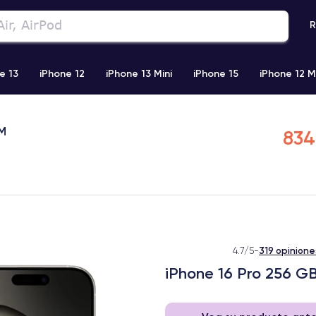
R
e 13
iPhone 12
iPhone 13 Mini
iPhone 15
iPhone 12 M
iPhone 11 Pro Max
iPhone 11
iPhone 12 Pro
iPhone XR
IM
834
319 opinione
4.7/5
-
iPhone 16 Pro 256 GB