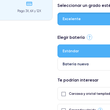
Seleccionar un grado est
Pago 3X, 6X y 12X
Excelente
⭐ Premium
Elegir batería
?
● Pantalla: Pieza original de App
● Batería: uso intensivo.
Estándar
● Solo el 5% de nuestros teléfon
Batería nueva
Te podrían interesar
Carcasa y cristal templa
?