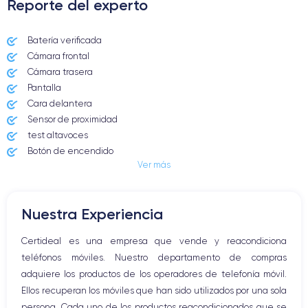
Reporte del experto
Batería verificada
Cámara frontal
Cámara trasera
Pantalla
Cara delantera
Sensor de proximidad
test altavoces
Botón de encendido
Ver más
Conector Jack o Lightning
Botón de silencio
Botones de volumen
Nuestra Experiencia
Altavoz
Micrófono altavoz
Certideal es una empresa que vende y reacondiciona
Botón Inicio
teléfonos móviles. Nuestro departamento de compras
Bluetooth
adquiere los productos de los operadores de telefonía móvil.
WiFi
Ellos recuperan los móviles que han sido utilizados por una sola
Red móvil
persona. Cada uno de los productos reacondicionados que se