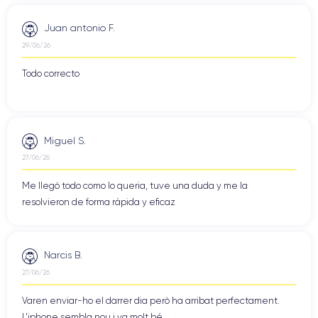
Juan antonio F.
29/06/26
Todo correcto
Miguel S.
27/06/26
Me llegó todo como lo queria, tuve una duda y me la
resolvieron de forma rápida y eficaz
Narcis B.
27/06/26
Varen enviar-ho el darrer dia però ha arribat perfectament.
L'iphone sembla nou i va molt bé.