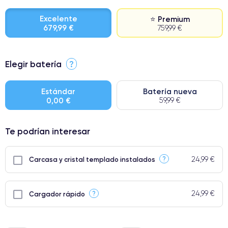
Excelente
⭐ Premium
679,99 €
759,99 €
⭐ Premium
Elegir batería
?
● Pantalla: Pieza original de Apple. Calidad impecable.
● Batería: uso intensivo.
Estándar
Batería nueva
0,00 €
59,99 €
● Solo el 5% de nuestros teléfonos tienen una categoría Premium.
Te podrían interesar
24,99 €
?
Carcasa y cristal templado instalados
24,99 €
?
Cargador rápido