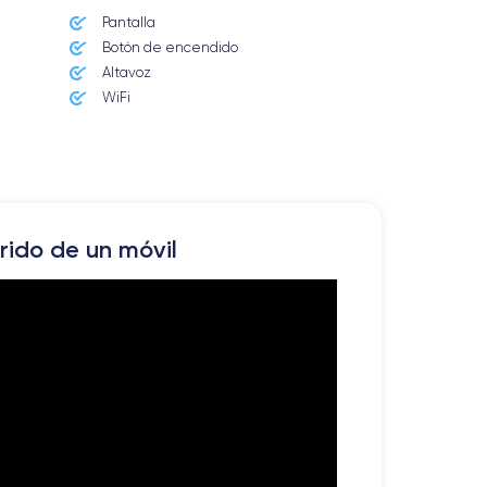
Pantalla
Botón de encendido
Altavoz
WiFi
rrido de un móvil