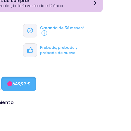
es de comprar
 reales, batería verificada e ID único
Garantía de 36 meses*
?
Probado, probado y
probado de nuevo
649,99 €
miento