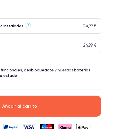
24,99 €
?
do instalados
24,99 €
 funcionales
desbloqueados
baterías
,
y nuestras
te estado
.
Añadir al carrito