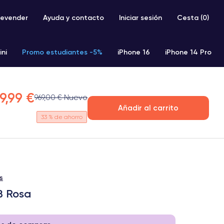
evender
Ayuda y contacto
Iniciar sesión
Cesta (
0
)
ini
Promo estudiantes -5%
iPhone 16
iPhone 14 Pro
iPhone SE 2 (2020)
iPhone X
iPhone XS
9,99 €
969,00 € Nuevo
Añadir al carrito
33
% de ahorro
s
B Rosa