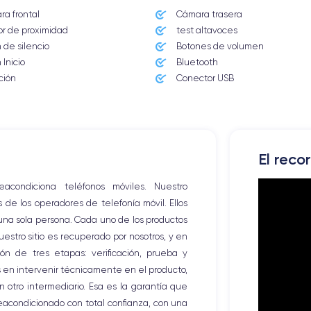
a frontal
Cámara trasera
r de proximidad
test altavoces
 de silencio
Botones de volumen
 Inicio
Bluetooth
ción
Conector USB
El reco
ondiciona teléfonos móviles. Nuestro
e los operadores de telefonía móvil. Ellos
 una sola persona. Cada uno de los productos
stro sitio es recuperado por nosotros, y en
ón de tres etapas: verificación, prueba y
os en intervenir técnicamente en el producto,
 otro intermediario. Esa es la garantía que
eacondicionado con total confianza, con una