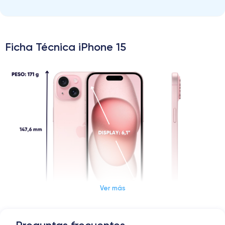
Ficha Técnica iPhone 15
Ver más
Dimensões e peso do iPhone 15