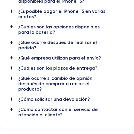
disponibles para el iPhone 15?
48 MP
12 MP
¿Es posible pagar el iPhone 15 en varias
Resolução de vídeo
Carregamento rápido
cuotas?
4K - 3840x2160px
Sim, mínimo 20W
¿Cuáles son las opciones disponibles
para la batería?
Bateria
eSIM
3349 mAh
eSIM
¿Qué ocurre después de realizar el
pedido?
Rede móvel
Desbloqueado
¿Qué empresa utilizan para el envío?
5G
Sim, todos os operadores
¿Cuáles son los plazos de entrega?
¿Qué ocurre si cambio de opinión
después de comprar o recibir el
producto?
¿Cómo solicitar una devolución?
¿Cómo contactar con el servicio de
atención al cliente?