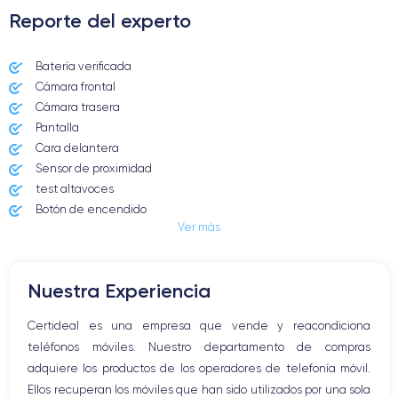
Reporte del experto
Batería verificada
Cámara frontal
Cámara trasera
Pantalla
Cara delantera
Sensor de proximidad
test altavoces
Botón de encendido
Ver más
Conector Jack o Lightning
Botón de silencio
Botones de volumen
Nuestra Experiencia
Altavoz
Micrófono altavoz
Certideal es una empresa que vende y reacondiciona
Botón Inicio
teléfonos móviles. Nuestro departamento de compras
Bluetooth
adquiere los productos de los operadores de telefonía móvil.
WiFi
Ellos recuperan los móviles que han sido utilizados por una sola
Red móvil