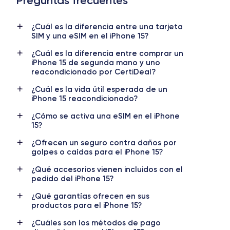
Preguntas frecuentes
¿Cuál es la diferencia entre una tarjeta
Data de lançamento
Sistema operativo
SIM y una eSIM en el iPhone 15?
22/09/2023
iOS
(iOS 26)
¿Cuál es la diferencia entre comprar un
Dimensões
Peso
iPhone 15 de segunda mano y uno
reacondicionado por CertiDeal?
147.6×71.6×7.8 mm
171 g
¿Cuál es la vida útil esperada de un
Ecrã
Resolução do ecrã
iPhone 15 reacondicionado?
OLED 6.1 polegadas
2556x1179 píxeis
¿Cómo se activa una eSIM en el iPhone
15?
RAM
Memória interna
8 GB
128, 256, 512 GB
¿Ofrecen un seguro contra daños por
golpes o caídas para el iPhone 15?
Nome do CPU
N.º de núcleos
Apple A16 Bionic
¿Qué accesorios vienen incluidos con el
5
pedido del iPhone 15?
Nome do GPU
Frequência do processador
¿Qué garantías ofrecen en sus
GPU de 5 núcleos
Sub-6 GHz
productos para el iPhone 15?
¿Cuáles son los métodos de pago
Câmara
Câmara frontal