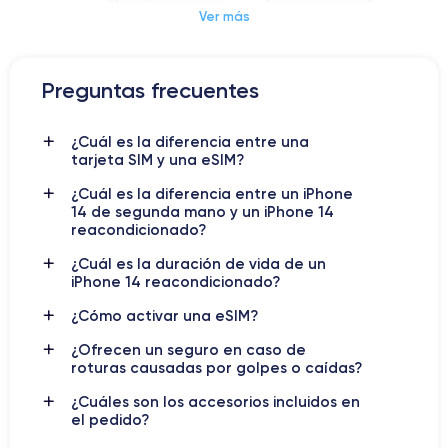
Ver más
Dimensiones y Peso iPhone 14
Preguntas frecuentes
iPhone 14
En el panorama tecnológico contemporáneo
, el
emerge como un faro de innovación y refinamiento,
reafirmando el compromiso de Apple de redefinir los límites de
¿Cuál es la diferencia entre una
tarjeta SIM y una eSIM?
la comunicación móvil. El
iPhone 14
se distingue por su
diseño elegante y sus características innovadoras, que
¿Cuál es la diferencia entre un iPhone
pantalla Super Retina XDR
incluyen una
más brillante e
14 de segunda mano y un iPhone 14
A15 Bionic
inmersiva, la nueva generación de chip
que
reacondicionado?
garantiza un rendimiento excepcional, y un sistema de cámara
¿Cuál es la duración de vida de un
avanzado que eleva la fotografía móvil a nuevos niveles de
iPhone 14 reacondicionado?
excelencia.
¿Cómo activar una eSIM?
iPhone 14
El
se inserta en el contexto tecnológico global al
¿Ofrecen un seguro en caso de
abordar desafíos cruciales como la sostenibilidad ambiental y
roturas causadas por golpes o caídas?
la necesidad de proteger la privacidad y seguridad de los
¿Cuáles son los accesorios incluidos en
datos personales. En respuesta, Apple ha integrado en el
el pedido?
iPhone 14
para reducir el impacto
tecnologías avanzadas