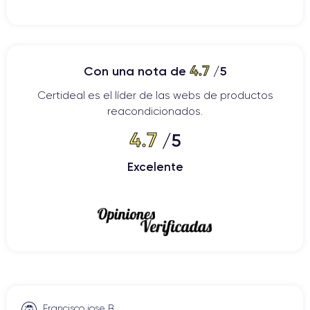
Pantalla Super Retina XDR:
Con una pantalla OLED que
soporta Dolby Vision, el iPhone 14 ofrece una calidad de
imagen excepcional, con colores vibrantes y detalles nítidos,
haciendo que cada visualización sea una experiencia
4.7
Con una nota de
/5
inmersiva.
Certideal es el líder de las webs de productos
Durabilidad Incrementada:
Equipado con Ceramic Shield,
reacondicionados.
el iPhone 14 garantiza una resistencia mejorada a golpes y
4.7
/5
arañazos, manteniendo el dispositivo seguro e intacto incluso
en condiciones de uso intensivo.
Excelente
Funcionalidades de Seguridad Innovadoras:
Introduce
nuevas medidas de seguridad, como la detección de
accidentes automovilísticos y el modo SOS vía satélite,
ofreciendo a los usuarios una tranquilidad sin precedentes en
la gestión de emergencias.
Para obtener especificaciones técnicas detalladas, consulte la
ficha técnica del iPhone 14
.
Francisco jose B.