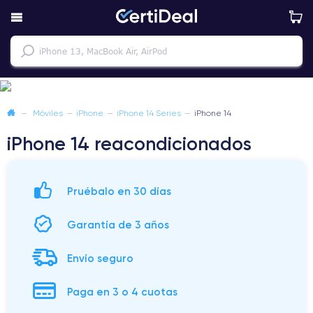
—
Móviles
—
iPhone
—
iPhone 14 Series
—
iPhone 14
iPhone 14 reacondicionados
Pruébalo en 30 días
Garantía de 3 años
Envío seguro
Paga en 3 o 4 cuotas