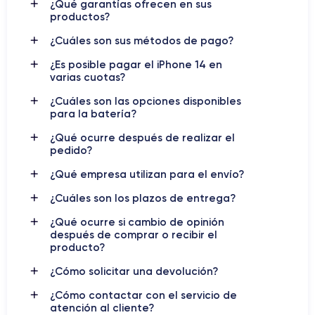
ambiental
y ha fortalecido considerablemente las funciones
¿Qué garantías ofrecen en sus
productos?
de seguridad y privacidad.
¿Cuáles son sus métodos de pago?
Este compromiso subraya la devoción de Apple a promover
¿Es posible pagar el iPhone 14 en
un desarrollo tecnológico responsable y sostenible.
varias cuotas?
presentado el 7 de septiembre de 2022
Oficialmente
, el
lanzado a la venta en Europa el 16 de
iPhone 14 fue
¿Cuáles son las opciones disponibles
septiembre de 2022
, marcando un momento importante en
para la batería?
la estrategia de Apple de equilibrar la innovación tecnológica
¿Qué ocurre después de realizar el
con la responsabilidad ética.
pedido?
iPhone 14
¿Qué empresa utilizan para el envío?
El
se distingue por una serie de características
clave que lo colocan a la vanguardia del panorama
¿Cuáles son los plazos de entrega?
tecnológico.
¿Qué ocurre si cambio de opinión
después de comprar o recibir el
Fotografía Avanzada:
Gracias al nuevo sistema de
producto?
cámaras, que incluye una principal de 12MP con un sensor
más grande y píxeles más amplios, el iPhone 14 eleva la
¿Cómo solicitar una devolución?
fotografía móvil a nuevos niveles, especialmente en
¿Cómo contactar con el servicio de
condiciones de poca luz, gracias al Motor Fotónico.
atención al cliente?