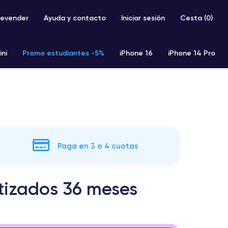
evender
Ayuda y contacto
Iniciar sesión
Cesta (
0
)
ini
Promo estudiantes -5%
iPhone 16
iPhone 14 Pro
iPhone SE 2 (2020)
iPhone X
iPhone XS
Paga en 3 o 4 cuotas
tizados 36 meses