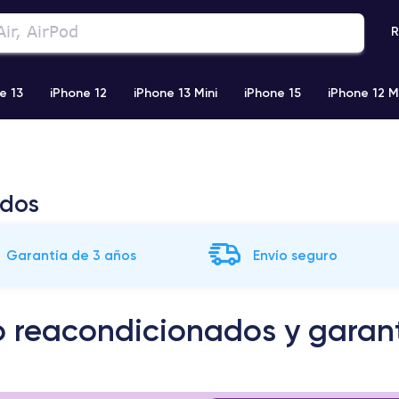
R
e 13
iPhone 12
iPhone 13 Mini
iPhone 15
iPhone 12 M
iPhone 11 Pro Max
iPhone 11
iPhone 12 Pro
iPhone XR
ados
Garantía de 3 años
Envío seguro
ro reacondicionados y garan