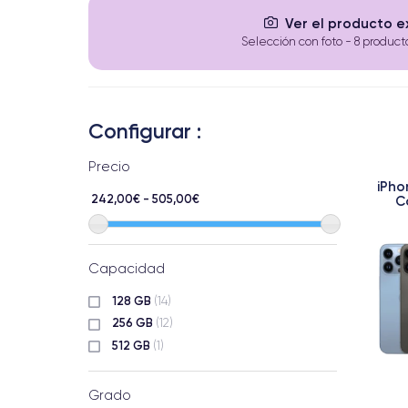
Ver el producto 
Selección con foto - 8 product
Configurar :
Precio
iPho
242,00€ - 505,00€
C
Capacidad
128 GB
(14)
256 GB
(12)
512 GB
(1)
Grado