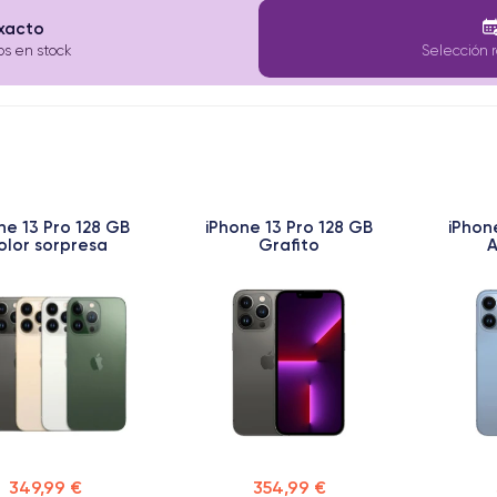
exacto
os en stock
Selección r
ne 13 Pro 128 GB
iPhone 13 Pro 128 GB
iPhon
olor sorpresa
Grafito
A
349,99 €
354,99 €