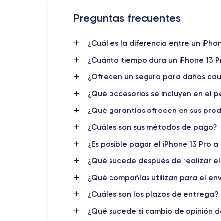
Preguntas frecuentes
iPhone 13 Pro: La joya tecno
¿Cuál es la diferencia entre un iPh
iPhone 13 Pro
El
ha llegado para revolucionar el m
¿Cuánto tiempo dura un iPhone 13 
dispositivo de Apple ha dejado a los usuarios ansios
con una
pantalla OLED
¿Ofrecen un seguro para daños cau
de borde a borde de 6,1 pul
¿Qué accesorios se incluyen en el p
iPhone 13 Pro
En su interior, el
cuenta con el pot
equipado con una cámara triple mejorada que in
¿Qué garantías ofrecen en sus pro
impresionantes, incluso en condiciones de poca luz.
¿Cuáles son sus métodos de pago?
La duración de la batería también ha mejorado en
¿Es posible pagar el iPhone 13 Pro a
conectados sin tener que preocuparse por quedarse 
¿Qué sucede después de realizar el
Otra característica destacada es la capacidad
¿Qué compañías utilizan para el env
5G
cobertura 5G.
¿Cuáles son los plazos de entrega?
Si quieres ver la ficha técnica detallada,
¿Qué sucede si cambio de opinión 
descubre la