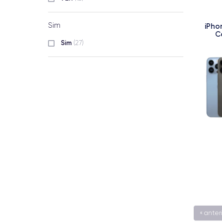
Sim
iPho
C
Sim
(27)
« anter