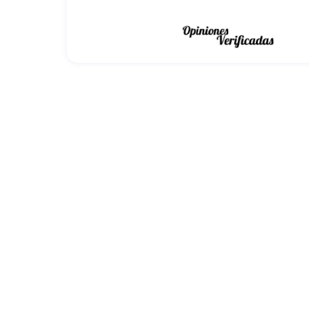
Acabados del iPhone
iPhone 13 Pro
Los acabados del
son un reflejo del
oportunidad de expresar su estilo personal mientras 
acabados: Grafito, Oro y Plata.
iPho
Independientemente del acabado que elijas, el
dan durabilidad y resistencia, sino también una sensa
iPhone
Con los diferentes acabados disponibles, el
desees un aspecto sofisticado y discreto o uno llam
Conectividad del iPhone 13 Pro
iPhone 13 Pro
La conectividad del
es un aspecto cru
llevando la velocidad y el rendimiento a un nuevo 
permitiéndote navegar por Internet, transmitir conte
Para aquellos momentos en los que la cobertura 