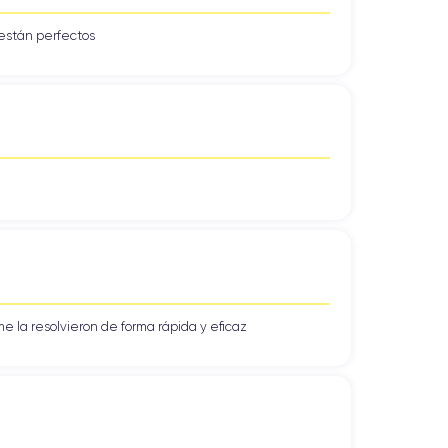
están perfectos
. Este dispositivo móvil ofrece a los usuarios la
ne 13 Pro
está disponible en tres impresionantes
oxidable y vidrio de alta calidad
, que no solo le
a declaración de estilo y buen gusto. Ya sea que
idad y preferencias.
e la resolvieron de forma rápida y eficaz
hone 13 Pro
está equipado con
conectividad 5G
,
carga acelerada y tiempos de respuesta reducidos,
nte que nunca.
con redes
4G LTE avanzadas
, que ofrecen una