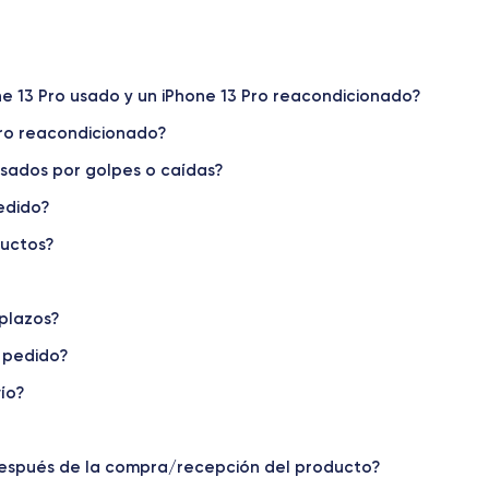
Dimensiones y Peso iPhone 13 Pro
lógica de Apple que redefine la excel
one 13 Pro usado y un iPhone 13 Pro reacondicionado?
undo de la tecnología móvil. Con su diseño elegante, potentes carac
Pro reacondicionado?
iPhone 13 Pro
os por descubrir todo lo que tiene para ofrecer. El
es
sados por golpes o caídas?
gadas que ofrece colores vibrantes y negros profundos, gracias a la 
edido?
ente
chip A15 Bionic
, que ofrece un rendimiento sorprendente y una
cluye un sensor de
ductos?
12 megapíxeles, teleobjetivo y un ultra gran
iPhone 13 Pro
 el
 plazos?
, lo que significa que los usuarios pueden disf
sin energía.
 pedido?
ío?
, que ofrece velocidades de descarga y carga ultrarrápidas, así
después de la compra/recepción del producto?
 ficha técnica del iPhone 13 Pro