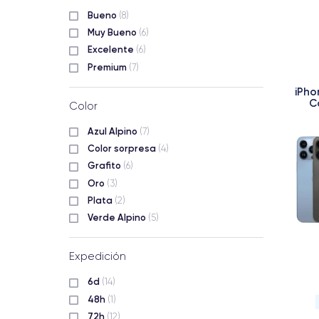
Bueno
(8)
Muy Bueno
(6)
Excelente
(6)
Premium
(7)
iPho
C
Color
Azul Alpino
(7)
Color sorpresa
(4)
Grafito
(6)
Oro
(3)
Plata
(2)
Verde Alpino
(5)
Expedición
6d
(14)
48h
(1)
72h
(12)