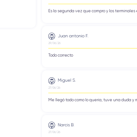
Es la segunda vez que compro y los terminales 
 impecable diseño de Apple y su compromiso con la excelencia estética
iPho
disfrutan de la sofisticación y elegancia que lo caracterizan. El
Juan antonio F.
29/06/26
ne 13 Pro
está construido con materiales premium, como
acero in
ción de calidad y prestigio al tacto.
Todo correcto
 13 Pro
se convierte en más que un dispositivo tecnológico, es un
ativo y elegante, encontrarás un acabado que se adapte a tu personal
Miguel S.
27/06/26
Me llegó todo como lo queria, tuve una duda y m
iP
cial que garantiza una experiencia fluida y sin interrupciones. El
nivel. Con la red 5G, podrás disfrutar de descargas ultrarrápidas, 
nido en línea y descargar aplicaciones de manera más rápida y eficie
Narcis B.
iPhone 13 Pro
5G no está disponible, el
también es compatible 
27/06/26