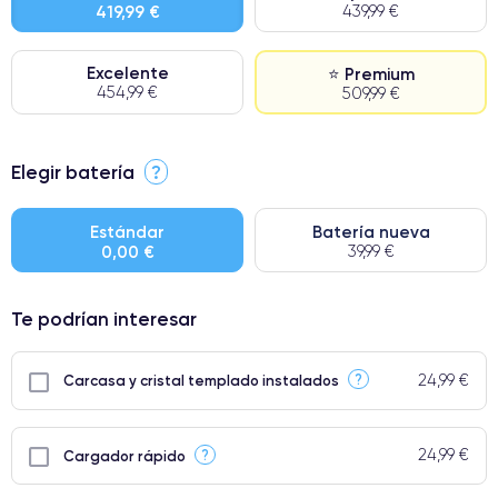
419,99 €
439,99 €
Excelente
⭐ Premium
454,99 €
509,99 €
⭐ Premium
Elegir batería
?
● Pantalla: Pieza original de Apple. Calidad impecable.
● Batería: uso intensivo.
Estándar
Batería nueva
0,00 €
39,99 €
● Solo el 5% de nuestros teléfonos tienen una categoría Premium.
Te podrían interesar
24,99 €
?
Carcasa y cristal templado instalados
24,99 €
?
Cargador rápido