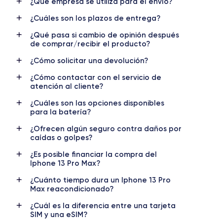
¿Qué empresa se utiliza para el envío?
Nombre CPU
Núm. de núcleos
¿Cuáles son los plazos de entrega?
Apple A15 Bionic
6
¿Qué pasa si cambio de opinión después
Nombre GPU
Frec. procesador
de comprar/recibir el producto?
5 Core GPU
3.22 GHz
¿Cómo solicitar una devolución?
Cámara
Cámara Frontal
¿Cómo contactar con el servicio de
12 MP
12 MP
atención al cliente?
Resolución vídeo
Carga rápida
¿Cuáles son las opciones disponibles
para la batería?
4K - 3840x2160px
Si, 25W
¿Ofrecen algún seguro contra daños por
Batería
Doble SIM
caídas o golpes?
4373 mAh
nano-SIM + eSIM
¿Es posible financiar la compra del
Iphone 13 Pro Max?
Red móvil
Desbloqueado
5G
Si, todos los oper.
¿Cuánto tiempo dura un Iphone 13 Pro
Max reacondicionado?
Para más detalles,
consulta la ficha técnica completa del iPhone
13 pro Max
¿Cuál es la diferencia entre una tarjeta
SIM y una eSIM?