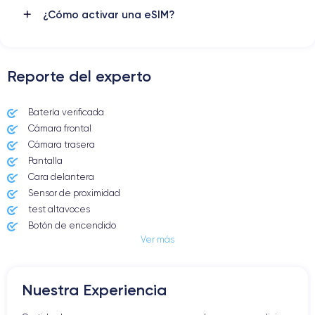
¿Cómo activar una eSIM?
Reporte del experto
Batería verificada
Cámara frontal
Cámara trasera
Pantalla
Cara delantera
Sensor de proximidad
test altavoces
Botón de encendido
Ver más
Conector Jack o Lightning
Botón de silencio
Botones de volumen
Nuestra Experiencia
Altavoz
Micrófono altavoz