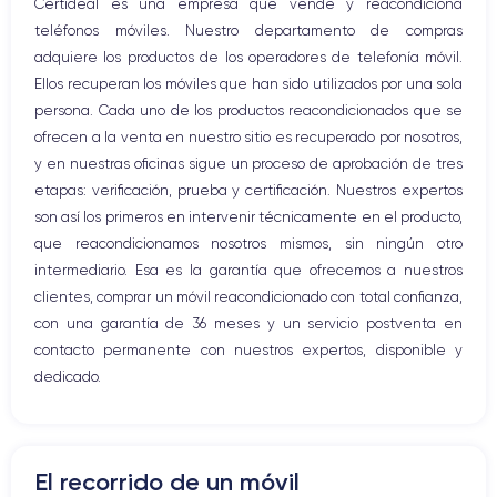
Certideal es una empresa que vende y reacondiciona
Botón Inicio
teléfonos móviles. Nuestro departamento de compras
Bluetooth
adquiere los productos de los operadores de telefonía móvil.
WiFi
Ellos recuperan los móviles que han sido utilizados por una sola
Red móvil
persona. Cada uno de los productos reacondicionados que se
Vibración
ofrecen a la venta en nuestro sitio es recuperado por nosotros,
Conector USB
y en nuestras oficinas sigue un proceso de aprobación de tres
etapas: verificación, prueba y certificación. Nuestros expertos
son así los primeros en intervenir técnicamente en el producto,
que reacondicionamos nosotros mismos, sin ningún otro
intermediario. Esa es la garantía que ofrecemos a nuestros
clientes, comprar un móvil reacondicionado con total confianza,
con una garantía de 36 meses y un servicio postventa en
contacto permanente con nuestros expertos, disponible y
dedicado.
El recorrido de un móvil