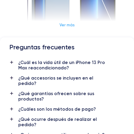
Ver más
Preguntas frecuentes
Dimensiones y Peso iPhone 13 Pro Max
¿Cuál es la vida útil de un iPhone 13 Pro
Lanzamiento
Sist. operativo
Max reacondicionado?
14/09/2021
iOS (iOS 26)
¿Qué accesorios se incluyen en el
Dimensiones
Peso
pedido?
160.8×78.1×7.65 mm
238 g
¿Qué garantías ofrecen sobre sus
productos?
Pantalla
Resol. pantalla
OLED 6.7 pulgadas
2778 x 1284 píxeles
¿Cuáles son los métodos de pago?
¿Qué ocurre después de realizar el
RAM
Memoria interna
pedido?
6 GB
128, 256, 512m et 1000 GB