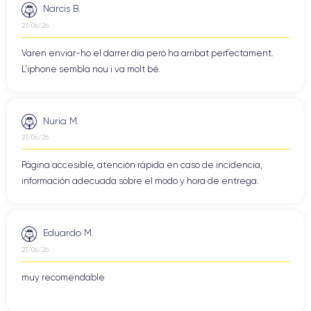
Narcis B.
27/06/26
Varen enviar-ho el darrer dia però ha arribat perfectament.
L'iphone sembla nou i va molt bé.
Nuria M.
27/06/26
Página accesible, atención rápida en caso de incidencia,
información adecuada sobre el modo y hora de entrega.
Eduardo M.
27/06/26
muy recomendable