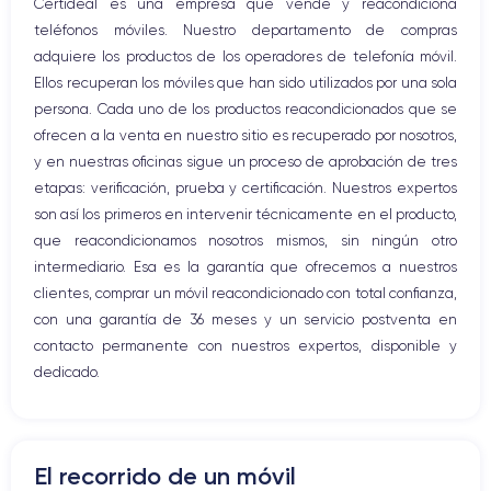
Certideal es una empresa que vende y reacondiciona
Botón Inicio
teléfonos móviles. Nuestro departamento de compras
Bluetooth
adquiere los productos de los operadores de telefonía móvil.
WiFi
Ellos recuperan los móviles que han sido utilizados por una sola
Red móvil
persona. Cada uno de los productos reacondicionados que se
Vibración
ofrecen a la venta en nuestro sitio es recuperado por nosotros,
Conector USB
y en nuestras oficinas sigue un proceso de aprobación de tres
etapas: verificación, prueba y certificación. Nuestros expertos
son así los primeros en intervenir técnicamente en el producto,
que reacondicionamos nosotros mismos, sin ningún otro
intermediario. Esa es la garantía que ofrecemos a nuestros
clientes, comprar un móvil reacondicionado con total confianza,
con una garantía de 36 meses y un servicio postventa en
contacto permanente con nuestros expertos, disponible y
dedicado.
El recorrido de un móvil