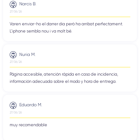
Narcis B.
27/06/26
Varen enviar-ho el darrer dia però ha arribat perfectament.
L'iphone sembla nou i va molt bé.
Nuria M.
27/06/26
Página accesible, atención rápida en caso de incidencia,
información adecuada sobre el modo y hora de entrega.
Eduardo M.
27/06/26
muy recomendable