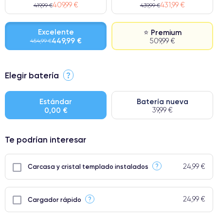
409,99 €
431,99 €
419,99 €
439,99 €
Excelente
⭐ Premium
449,99 €
509,99 €
454,99 €
⭐ Premium
Elegir batería
?
● Pantalla: Pieza original de Apple. Calidad impecable.
● Batería: uso intensivo.
Estándar
Batería nueva
0,00 €
39,99 €
● Solo el 5% de nuestros teléfonos tienen una categoría Premium.
Te podrían interesar
24,99 €
?
Carcasa y cristal templado instalados
24,99 €
?
Cargador rápido