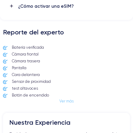
¿Cómo activar una eSIM?
Reporte del experto
Batería verificada
Cámara frontal
Cámara trasera
Pantalla
Cara delantera
Sensor de proximidad
test altavoces
Botón de encendido
Ver más
Conector Jack o Lightning
Botón de silencio
Botones de volumen
Nuestra Experiencia
Altavoz
Micrófono altavoz