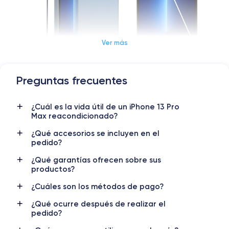
Ver más
Preguntas frecuentes
Dimensiones y Peso iPhone 13 Pro Max
¿Cuál es la vida útil de un iPhone 13 Pro
Lanzamiento
Sist. operativo
Max reacondicionado?
14/09/2021
iOS (iOS 26)
¿Qué accesorios se incluyen en el
Dimensiones
Peso
pedido?
160.8×78.1×7.65 mm
238 g
¿Qué garantías ofrecen sobre sus
productos?
Pantalla
Resol. pantalla
OLED 6.7 pulgadas
2778 x 1284 píxeles
¿Cuáles son los métodos de pago?
¿Qué ocurre después de realizar el
RAM
Memoria interna
pedido?
6 GB
128, 256, 512m et 1000 GB