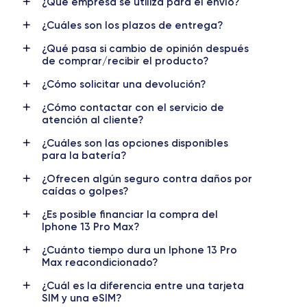
¿Qué empresa se utiliza para el envío?
Nombre CPU
Núm. de núcleos
¿Cuáles son los plazos de entrega?
Apple A15 Bionic
6
¿Qué pasa si cambio de opinión después
Nombre GPU
Frec. procesador
de comprar/recibir el producto?
5 Core GPU
3.22 GHz
¿Cómo solicitar una devolución?
Cámara
Cámara Frontal
¿Cómo contactar con el servicio de
12 MP
12 MP
atención al cliente?
Resolución vídeo
Carga rápida
¿Cuáles son las opciones disponibles
para la batería?
4K - 3840x2160px
Si, 25W
¿Ofrecen algún seguro contra daños por
Batería
Doble SIM
caídas o golpes?
4373 mAh
nano-SIM + eSIM
¿Es posible financiar la compra del
Iphone 13 Pro Max?
Red móvil
Desbloqueado
5G
Si, todos los oper.
¿Cuánto tiempo dura un Iphone 13 Pro
Max reacondicionado?
Para más detalles,
consulta la ficha técnica completa del iPhone
13 pro Max
¿Cuál es la diferencia entre una tarjeta
SIM y una eSIM?