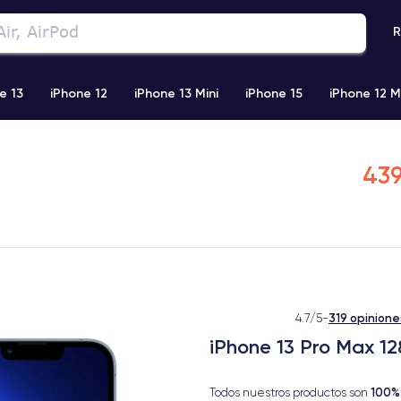
R
e 13
iPhone 12
iPhone 13 Mini
iPhone 15
iPhone 12 M
iPhone 11 Pro Max
iPhone 11
iPhone 12 Pro
iPhone XR
439
319 opinione
4.7/5
-
iPhone 13 Pro Max 12
100%
Todos nuestros productos son