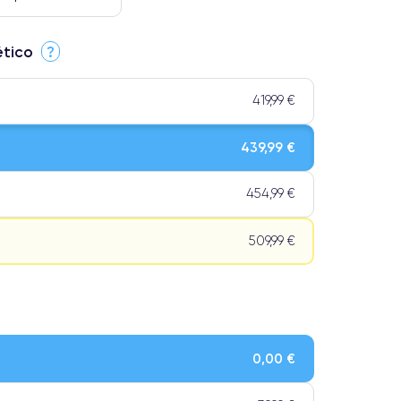
ético
?
419,99 €
439,99 €
454,99 €
509,99 €
le. Calidad impecable.
0,00 €
os tienen una categoría Premium.