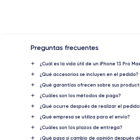
Preguntas frecuentes
Lanzamiento
14/09/2021
¿Cuál es la vida útil de un iPhone 13 Pro 
¿Qué accesorios se incluyen en el pedido?
Dimensiones
160.8×78.1×7.65 mm
¿Qué garantías ofrecen sobre sus product
¿Cuáles son los métodos de pago?
Pantalla
OLED 6.7 pulgadas
¿Qué ocurre después de realizar el pedido
RAM
¿Qué empresa se utiliza para el envío?
6 GB
¿Cuáles son los plazos de entrega?
Nombre CPU
¿Qué pasa si cambio de opinión después d