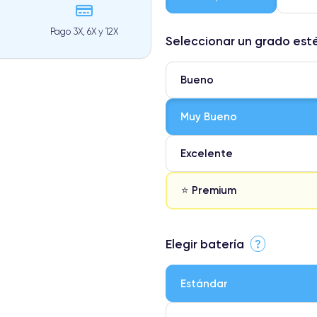
Pago 3X, 6X y 12X
Seleccionar un grado est
Bueno
Muy Bueno
Excelente
⭐ Premium
⭐ Premium
Elegir batería
?
● Pantalla: Pieza original de App
● Batería: uso intensivo.
Estándar
● Solo el 5% de nuestros teléfon