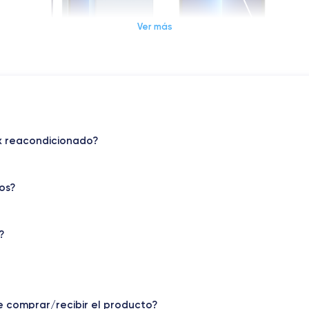
Ver más
Dimensiones y Peso iPhone 13 Pro Max
Sist. operativo
Max reacondicionado?
iOS (iOS 26)
Peso
238 g
os?
Resol. pantalla
2778 x 1284 píxeles
?
Memoria interna
128, 256, 512m et 1000 GB
Núm. de núcleos
e comprar/recibir el producto?