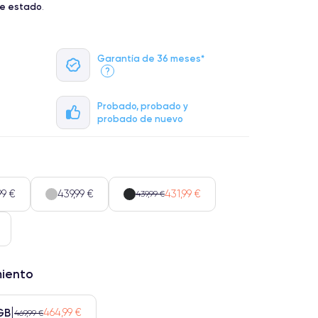
te estado
.
Garantía de 36 meses*
?
Probado, probado y
probado de nuevo
99 €
439,99 €
431,99 €
439,99 €
miento
GB
464,99 €
469,99 €