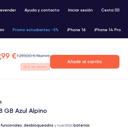
evender
Ayuda y contacto
Iniciar sesión
Cesta (
0
)
ini
Promo estudiantes -5%
iPhone 16
iPhone 14 Pro
iPhone SE 2 (2020)
iPhone X
iPhone XS
,99 €
1 259,00 € Nuevo
Añadir al carrito
65
% de ahorro
s
8 GB Azul Alpino
 funcionales
desbloqueados
baterías
,
y nuestras