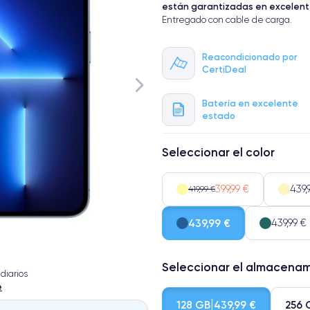
están garantizadas en excelen
Entregado con cable de carga.
Reacondicionado por
CertiDeal
Batería en excelente
estado
Seleccionar el color
399,99 €
439,
419,99 €
439,99 €
439,99 €
Seleccionar el almacena
diarios
e
128 GB
256 
439,99 €