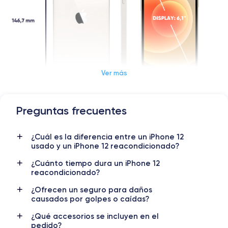
Ver más
Preguntas frecuentes
Dimensiones y Peso iPhone 12
¿Cuál es la diferencia entre un iPhone 12
Lanzamiento
Sist. operativo
usado y un iPhone 12 reacondicionado?
13/10/2020
iOS (iOS 26)
¿Cuánto tiempo dura un iPhone 12
reacondicionado?
Dimensiones
Peso
146.7×71.5×7.4 mm
162 g
¿Ofrecen un seguro para daños
causados por golpes o caídas?
Pantalla
Resol. pantalla
OLED 6.1 pulgadas
1170 x 2532 píxeles
¿Qué accesorios se incluyen en el
pedido?