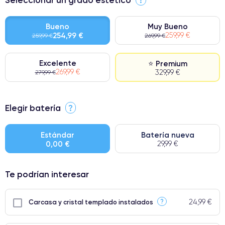
Bueno
Muy Bueno
254,99 €
259,99 €
259,99 €
269,99 €
Excelente
⭐ Premium
269,99 €
329,99 €
279,99 €
⭐ Premium
Elegir batería
?
● Pantalla: Pieza original de Apple. Calidad impecable.
● Batería: uso intensivo.
Estándar
Batería nueva
0,00 €
29,99 €
● Solo el 5% de nuestros teléfonos tienen una categoría Premium.
Te podrían interesar
24,99 €
?
Carcasa y cristal templado instalados