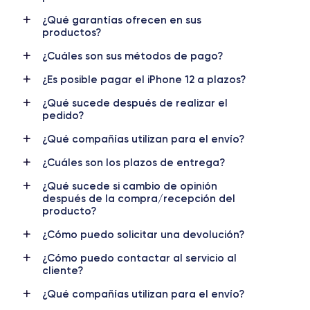
RAM
Memoria interna
¿Qué garantías ofrecen en sus
4 GB
64,128,256 GB
productos?
¿Cuáles son sus métodos de pago?
Nombre CPU
Núm. de núcleos
Apple A14 Bionic
6
¿Es posible pagar el iPhone 12 a plazos?
Nombre GPU
Frec. procesador
¿Qué sucede después de realizar el
4 Core GPU
3.1 GHz
pedido?
¿Qué compañías utilizan para el envío?
Cámara
Cámara Frontal
12 MP
12 MP
¿Cuáles son los plazos de entrega?
¿Qué sucede si cambio de opinión
Resolución vídeo
Carga rápida
después de la compra/recepción del
4K - 3840x2160px
Si, mínimo 20W
producto?
Batería
Doble SIM
¿Cómo puedo solicitar una devolución?
2815 mAh
Nano-SIM + eSIM
¿Cómo puedo contactar al servicio al
cliente?
Red móvil
Desbloqueado
5G
Si, todos los op.
¿Qué compañías utilizan para el envío?