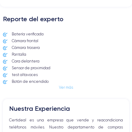
Para más detalles,
consulta la ficha técnica completa del iPhone
12 iPhone 12
Reporte del experto
Batería verificada
Cámara frontal
Cámara trasera
Pantalla
Cara delantera
Sensor de proximidad
test altavoces
Botón de encendido
Ver más
Conector Jack o Lightning
Botón de silencio
Botones de volumen
Nuestra Experiencia
Altavoz
Micrófono altavoz
Certideal es una empresa que vende y reacondiciona
Botón Inicio
teléfonos móviles. Nuestro departamento de compras
Bluetooth