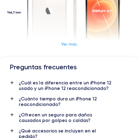
Ver más
Preguntas frecuentes
Dimensiones y Peso iPhone 12
¿Cuál es la diferencia entre un iPhone 12
Lanzamiento
Sist. operativo
usado y un iPhone 12 reacondicionado?
13/10/2020
iOS (iOS 26)
¿Cuánto tiempo dura un iPhone 12
reacondicionado?
Dimensiones
Peso
146.7×71.5×7.4 mm
162 g
¿Ofrecen un seguro para daños
causados por golpes o caídas?
Pantalla
Resol. pantalla
OLED 6.1 pulgadas
1170 x 2532 píxeles
¿Qué accesorios se incluyen en el
pedido?