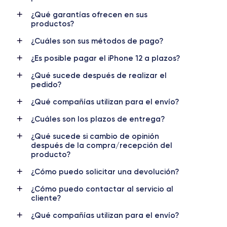
RAM
Memoria interna
¿Qué garantías ofrecen en sus
4 GB
64,128,256 GB
productos?
¿Cuáles son sus métodos de pago?
Nombre CPU
Núm. de núcleos
Apple A14 Bionic
6
¿Es posible pagar el iPhone 12 a plazos?
Nombre GPU
Frec. procesador
¿Qué sucede después de realizar el
4 Core GPU
3.1 GHz
pedido?
¿Qué compañías utilizan para el envío?
Cámara
Cámara Frontal
12 MP
12 MP
¿Cuáles son los plazos de entrega?
¿Qué sucede si cambio de opinión
Resolución vídeo
Carga rápida
después de la compra/recepción del
4K - 3840x2160px
Si, mínimo 20W
producto?
Batería
Doble SIM
¿Cómo puedo solicitar una devolución?
2815 mAh
Nano-SIM + eSIM
¿Cómo puedo contactar al servicio al
cliente?
Red móvil
Desbloqueado
5G
Si, todos los op.
¿Qué compañías utilizan para el envío?