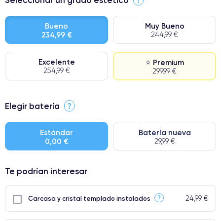
Bueno
Muy Bueno
234,99 €
244,99 €
Excelente
⭐ Premium
254,99 €
299,99 €
⭐ Premium
Elegir batería
?
● Pantalla: Pieza original de Apple. Calidad impecable.
● Batería: uso intensivo.
Estándar
Batería nueva
0,00 €
29,99 €
● Solo el 5% de nuestros teléfonos tienen una categoría Premium.
Te podrían interesar
24,99 €
?
Carcasa y cristal templado instalados