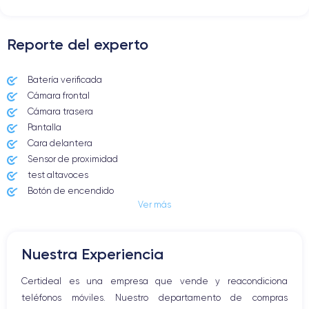
Para más detalles,
consulta la ficha técnica completa del iPhone
12 iPhone 12
Reporte del experto
Batería verificada
Cámara frontal
Cámara trasera
Pantalla
Cara delantera
Sensor de proximidad
test altavoces
Botón de encendido
Ver más
Conector Jack o Lightning
Botón de silencio
Botones de volumen
Nuestra Experiencia
Altavoz
Micrófono altavoz
Certideal es una empresa que vende y reacondiciona
Botón Inicio
teléfonos móviles. Nuestro departamento de compras
Bluetooth