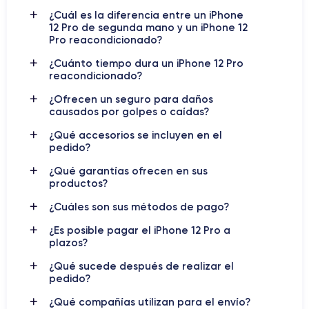
El iPhone 12 Pro
es una de las últimas incorporaciones a la
¿Cuál es la diferencia entre un iPhone
serie de teléfonos inteligentes de Apple. Este dispositivo es un
12 Pro de segunda mano y un iPhone 12
avance significativo en términos de diseño y tecnología, con
Pro reacondicionado?
características que lo convierten en uno de los teléfonos más
¿Cuánto tiempo dura un iPhone 12 Pro
avanzados en el mercado actual.
reacondicionado?
El iPhone 12 Pro
pantalla Super Retina
viene con una
¿Ofrecen un seguro para daños
XDR de 6,1 pulgadas
causados por golpes o caídas?
, que ofrece una resolución
impresionante y una calidad de imagen superior. Además,
¿Qué accesorios se incluyen en el
tecnología Ceramic Shield de Apple
cuenta con la
, que
pedido?
brinda mayor resistencia a los golpes y caídas.
¿Qué garantías ofrecen en sus
productos?
procesador A14 Bionic
Este dispositivo utiliza el último
de
Apple, que es uno de los procesadores más potentes del
¿Cuáles son sus métodos de pago?
mercado. Esto permite un rendimiento fluido y rápido, incluso
¿Es posible pagar el iPhone 12 Pro a
al ejecutar varias aplicaciones exigentes al mismo tiempo.
plazos?
El iPhone 12 Pro también cuenta con una cámara trasera
¿Qué sucede después de realizar el
pedido?
sensor LiDAR
triple, con un
que mejora la calidad de imagen y
permite la detección de profundidad. Además, viene con el
¿Qué compañías utilizan para el envío?