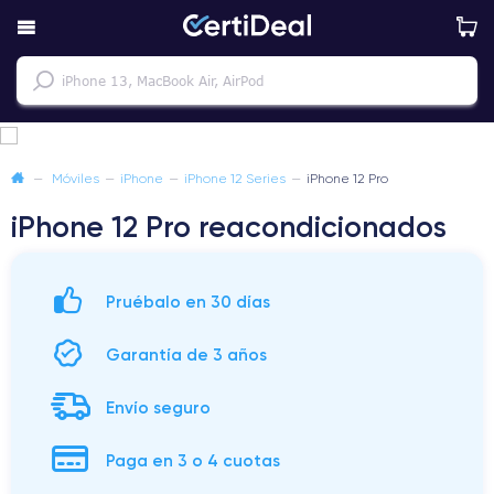
—
Móviles
—
iPhone
—
iPhone 12 Series
—
iPhone 12 Pro
iPhone 12 Pro reacondicionados
Pruébalo en 30 días
Garantía de 3 años
Envío seguro
Paga en 3 o 4 cuotas