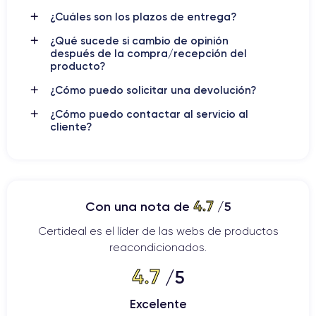
iOS 14 de Apple
sistema operativo
, que incluye nuevas
¿Cuáles son los plazos de entrega?
características de inteligencia artificial y aprendizaje
automático.
¿Qué sucede si cambio de opinión
después de la compra/recepción del
iPhone 12 Pro
En resumen, el
producto?
es un dispositivo
impresionante que ofrece características avanzadas y
¿Cómo puedo solicitar una devolución?
tecnología de última generación. Es una opción ideal para
aquellos que buscan un teléfono inteligente de alta calidad con
¿Cómo puedo contactar al servicio al
cliente?
un rendimiento excepcional.
Si quieres ver la ficha técnica detallada,
descubre la ficha
técnica del iPhone 12 Pro
4.7
Con una nota de
/5
Diferencia entre el iPhone 12 Pro y el
Certideal es el líder de las webs de productos
iPhone 12
reacondicionados.
4.7
/5
La diferencia principal entre el iPhone 12 y el iPhone 12 Pro
radica en sus características y especificaciones. Si bien
Excelente
ambos teléfonos son similares en términos de diseño, hay