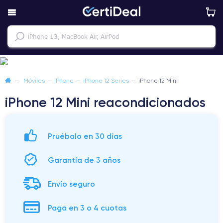
—
Móviles
—
iPhone
—
iPhone 12 Series
—
iPhone 12 Mini
iPhone 12 Mini reacondicionados
Pruébalo en 30 días
Garantía de 3 años
Envío seguro
Paga en 3 o 4 cuotas