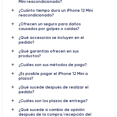
Mini reacondicionado?
El iPhone 12 Mini
fue presentado en octubre de 2020. Este
¿Cuánto tiempo dura un iPhone 12 Mini
reacondicionado?
modelo destaca por su tamaño compacto y su potente
Super Retina XDR de 5,4
rendimiento. Con una pantalla
¿Ofrecen un seguro para daños
pulgadas
, el iPhone 12 Mini es el teléfono más pequeño de
causados por golpes o caídas?
la línea iPhone 12, pero no se queda atrás en cuanto a
¿Qué accesorios se incluyen en el
características y funcionalidades.
pedido?
procesador A14 Bionic
El iPhone 12 Mini cuenta con un
, lo
¿Qué garantías ofrecen en sus
productos?
que garantiza una experiencia de usuario excepcionalmente
cámara trasera de 12
rápida y fluida. Además, su
¿Cuáles son sus métodos de pago?
megapíxeles
cámara frontal de 12 megapíxeles
y su
con modo noche permiten tomar fotos y videos increíbles
¿Es posible pagar el iPhone 12 Mini a
plazos?
tecnología
incluso con poca luz. También cuenta con la
MagSafe
, que permite la carga inalámbrica y la conexión de
¿Qué sucede después de realizar el
accesorios magnéticos.
pedido?
¿Cuáles son los plazos de entrega?
Este teléfono es una excelente opción para aquellos que
prefieren un teléfono compacto pero no quieren sacrificar el
¿Qué sucede si cambio de opinión
iPhone 12
rendimiento o la calidad de la cámara. Además, el
después de la compra/recepción del