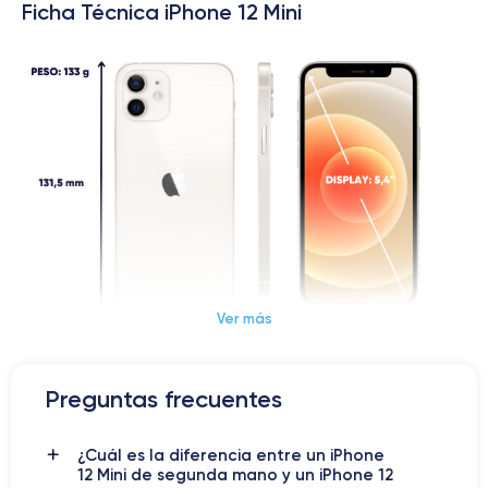
Ficha Técnica iPhone 12 Mini
Ver más
Dimensiones y Peso iPhone 12 Mini
Preguntas frecuentes
iPhone 12 Mini: el iPhone que
¿Cuál es la diferencia entre un iPhone
estabas buscando
12 Mini de segunda mano y un iPhone 12