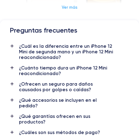
Ver más
Preguntas frecuentes
Dimensiones y Peso iPhone 12 Mini
¿Cuál es la diferencia entre un iPhone 12
Lanzamiento
Sist. operativo
Mini de segunda mano y un iPhone 12 Mini
13/10/2020
iOS (iOS 26)
reacondicionado?
Dimensiones
Peso
¿Cuánto tiempo dura un iPhone 12 Mini
reacondicionado?
131.5×64.2×7.4 mm
133 g
¿Ofrecen un seguro para daños
Pantalla
Resol. pantalla
causados por golpes o caídas?
IPS LCD
2340 x 1080 píxeles
¿Qué accesorios se incluyen en el
pedido?
RAM
Memoria interna
4 GB
64,128,256 GB
¿Qué garantías ofrecen en sus
productos?
Nombre CPU
Núm. de núcleos
Apple A14 Bionic
6
¿Cuáles son sus métodos de pago?