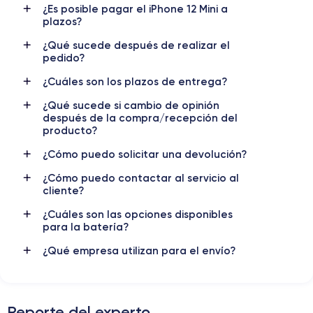
¿Es posible pagar el iPhone 12 Mini a
Nombre GPU
Frec. procesador
plazos?
4 Core GPU
3.1 GHz
¿Qué sucede después de realizar el
pedido?
Cámara
Cámara Frontal
12 MP
12 MP
¿Cuáles son los plazos de entrega?
Resolución vídeo
Carga rápida
¿Qué sucede si cambio de opinión
4K - 3840x2160px
Si, mínimo 20W
después de la compra/recepción del
producto?
Batería
Doble SIM
¿Cómo puedo solicitar una devolución?
3046 mAh
SIM + eSIM
¿Cómo puedo contactar al servicio al
cliente?
Red móvil
Desbloqueado
5G
Si, todos los oper.
¿Cuáles son las opciones disponibles
para la batería?
Para más detalles,
consulta la ficha técnica completa del iPhone
12 Mini
¿Qué empresa utilizan para el envío?
Reporte del experto