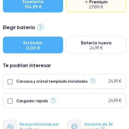
Excelente
⭐ Premium
194,99 €
239,99 €
⭐ Premium
Elegir batería
?
● Pantalla: Pieza original de Apple. Calidad impecable.
● Batería: uso intensivo.
Estándar
Batería nueva
0,00 €
24,99 €
● Solo el 5% de nuestros teléfonos tienen una categoría Premium.
Te podrían interesar
24,99 €
?
Carcasa y cristal templado instalados
24,99 €
?
Cargador rápido
Reacondicionado por
Garantía de 36