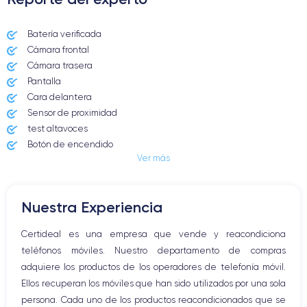
Batería verificada
Cámara frontal
Cámara trasera
Pantalla
Cara delantera
Sensor de proximidad
test altavoces
Botón de encendido
Ver más
Conector Jack o Lightning
Botón de silencio
Botones de volumen
Nuestra Experiencia
Altavoz
Micrófono altavoz
Certideal es una empresa que vende y reacondiciona
Botón Inicio
teléfonos móviles. Nuestro departamento de compras
Bluetooth
adquiere los productos de los operadores de telefonía móvil.
WiFi
Ellos recuperan los móviles que han sido utilizados por una sola
Red móvil
persona. Cada uno de los productos reacondicionados que se
Vibración