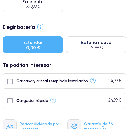
Excelente
259,99 €
⭐ Premium
Elegir batería
?
● Pantalla: Pieza original de Apple. Calidad impecable.
● Batería: uso intensivo.
Estándar
Batería nueva
0,00 €
24,99 €
● Solo el 5% de nuestros teléfonos tienen una categoría Premium.
Te podrían interesar
24,99 €
?
Carcasa y cristal templado instalados
24,99 €
?
Cargador rápido
Reacondicionado por
Garantía de 36
CertiDeal
meses*
?