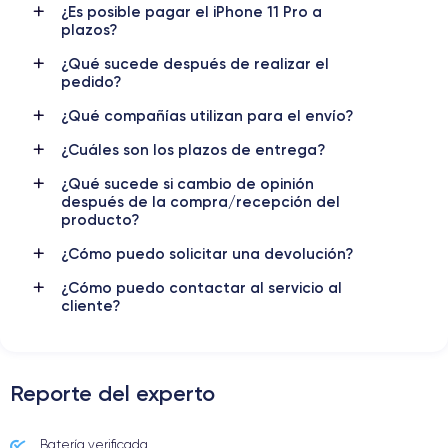
¿Es posible pagar el iPhone 11 Pro a
Nombre GPU
Frec. procesador
plazos?
4 Core GPU
2.65 GHz
¿Qué sucede después de realizar el
pedido?
Cámara
Cámara Frontal
12 MP
12 MP
¿Qué compañías utilizan para el envío?
Resolución vídeo
Carga rápida
¿Cuáles son los plazos de entrega?
4K - 3840x2160px
Si, mínimo 18W
¿Qué sucede si cambio de opinión
después de la compra/recepción del
Batería
Doble SIM
producto?
3190 mAh
SIM + eSIM
¿Cómo puedo solicitar una devolución?
Red móvil
Desbloqueado
¿Cómo puedo contactar al servicio al
LTE/4G
Si, todos los oper.
cliente?
Para más detalles,
consulta la ficha técnica completa del iPhone
11 Pro
Reporte del experto
Batería verificada