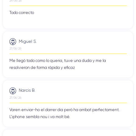
29/06/26
Todo correcto
Miguel S.
27/06/26
Me llegó todo como lo queria, tuve una duda y me la
resolvieron de forma rápida y eficaz
Narcis B.
27/06/26
Varen enviar-ho el darrer dia però ha arribat perfectament.
L'iphone sembla nou i va molt bé.