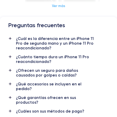
Ver más
Preguntas frecuentes
Dimensiones y Peso iPhone 11 Pro
¿Cuál es la diferencia entre un iPhone 11
Lanzamiento
Sist. operativo
Pro de segunda mano y un iPhone 11 Pro
10/09/2019
iOS (iOS 26)
reacondicionado?
Dimensiones
Peso
¿Cuánto tiempo dura un iPhone 11 Pro
reacondicionado?
144×71.4×8.1 mm
188 g
¿Ofrecen un seguro para daños
Pantalla
Resol. pantalla
causados por golpes o caídas?
OLED 5.8 pulgadas
1125 x 2436 píxeles
¿Qué accesorios se incluyen en el
pedido?
RAM
Memoria interna
4 GB
64, 256, 512 GB
¿Qué garantías ofrecen en sus
productos?
Nombre CPU
Núm. de núcleos
Apple A13 Bionic
6
¿Cuáles son sus métodos de pago?