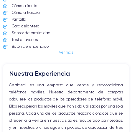
Cámara frontal
Cámara trasera
Pantalla
Cara delantera
Sensor de proximidad
test altavoces
Botón de encendido
Ver más
Conector Jack o Lightning
Botón de silencio
Botones de volumen
Nuestra Experiencia
Altavoz
Micrófono altavoz
Certideal es una empresa que vende y reacondiciona
Botón Inicio
teléfonos móviles. Nuestro departamento de compras
Bluetooth
adquiere los productos de los operadores de telefonía móvil.
WiFi
Ellos recuperan los móviles que han sido utilizados por una sola
Red móvil
persona. Cada uno de los productos reacondicionados que se
Vibración
ofrecen a la venta en nuestro sitio es recuperado por nosotros,
Conector USB
y en nuestras oficinas sigue un proceso de aprobación de tres