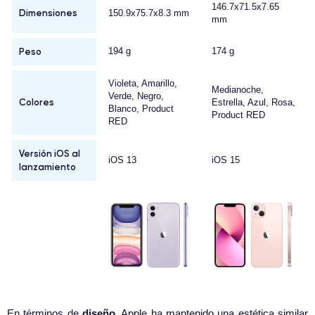
146.7x71.5x7.65
Dimensiones
150.9x75.7x8.3 mm
mm
Peso
194 g
174 g
Violeta, Amarillo,
Medianoche,
Verde, Negro,
Colores
Estrella, Azul, Rosa,
Blanco, Product
Product RED
RED
Versión iOS al
iOS 13
iOS 15
lanzamiento
En términos de
diseño
, Apple ha mantenido una estética similar