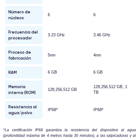
Número de
6
6
núcleos
Frecuencia del
3.23 GHz
3.46 GHz
procesador
Proceso de
5nm
4nm
fabricación
RAM
6 GB
6 GB
Memoria
128,256,512 GB, 1
128,256,512 GB
interna (ROM)
TB
Resistencia al
IP68*
IP68*
agua/polvo
*La certificación IP68 garantiza la resistencia del dispositivo al agua
(profundidad máxima de 4 metros hasta 30 minutos), a las salpicaduras y al