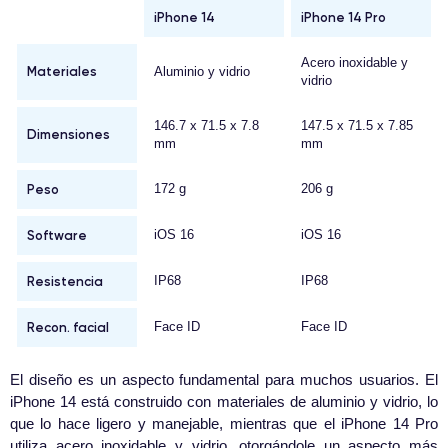
iPhone 14
iPhone 14 Pro
Acero inoxidable y
Materiales
Aluminio y vidrio
vidrio
146.7 x 71.5 x 7.8
147.5 x 71.5 x 7.85
Dimensiones
mm
mm
Peso
172 g
206 g
Software
iOS 16
iOS 16
Resistencia
IP68
IP68
Recon. facial
Face ID
Face ID
El diseño es un aspecto fundamental para muchos usuarios. El
iPhone 14 está construido con materiales de aluminio y vidrio, lo
que lo hace ligero y manejable, mientras que el iPhone 14 Pro
utiliza acero inoxidable y vidrio, otorgándole un aspecto más