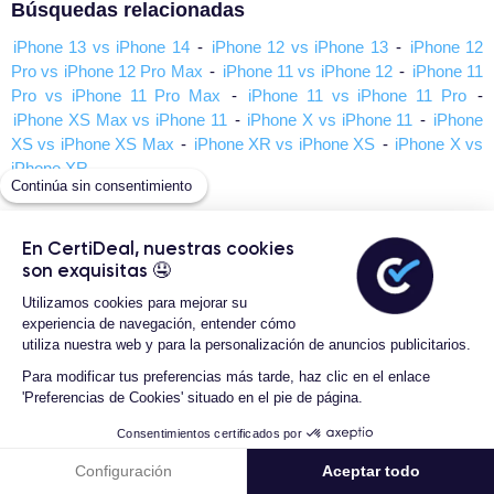
Búsquedas relacionadas
iPhone 13 vs iPhone 14
-
iPhone 12 vs iPhone 13
-
iPhone 12
Pro vs iPhone 12 Pro Max
-
iPhone 11 vs iPhone 12
-
iPhone 11
Pro vs iPhone 11 Pro Max
-
iPhone 11 vs iPhone 11 Pro
-
iPhone XS Max vs iPhone 11
-
iPhone X vs iPhone 11
-
iPhone
XS vs iPhone XS Max
-
iPhone XR vs iPhone XS
-
iPhone X vs
iPhone XR
Continúa sin consentimiento
En CertiDeal, nuestras cookies
Página principal "CONSEJOS Y SUGERENCIAS"
son exquisitas 🤤
Utilizamos cookies para mejorar su
experiencia de navegación, entender cómo
utiliza nuestra web y para la personalización de anuncios publicitarios.
Para modificar tus preferencias más tarde, haz clic en el enlace
'Preferencias de Cookies' situado en el pie de página.
Formas de pago
Consentimientos certificados por
Configuración
Aceptar todo
Envio con