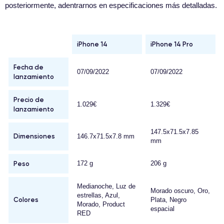
posteriormente, adentrarnos en especificaciones más detalladas.
iPhone 14
iPhone 14 Pro
Fecha de
07/09/2022
07/09/2022
lanzamiento
Precio de
1.029€
1.329€
lanzamiento
147.5x71.5x7.85
Dimensiones
146.7x71.5x7.8 mm
mm
Peso
172 g
206 g
Medianoche, Luz de
Morado oscuro, Oro,
estrellas, Azul,
Colores
Plata, Negro
Morado, Product
espacial
RED