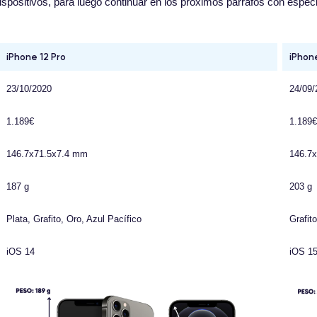
spositivos, para luego continuar en los próximos párrafos con espec
iPhone 12 Pro
iPhone
23/10/2020
24/09/
1.189€
1.189€
146.7x71.5x7.4 mm
146.7
187 g
203 g
Plata, Grafito, Oro, Azul Pacífico
Grafito
iOS 14
iOS 1