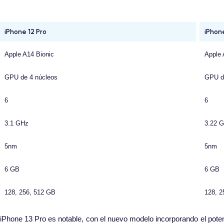
iPhone 12 Pro
iPhone
Apple A14 Bionic
Apple 
GPU de 4 núcleos
GPU d
6
6
3.1 GHz
3.22 
5nm
5nm
6 GB
6 GB
128, 256, 512 GB
128, 2
 iPhone 13 Pro es notable, con el nuevo modelo incorporando el pote