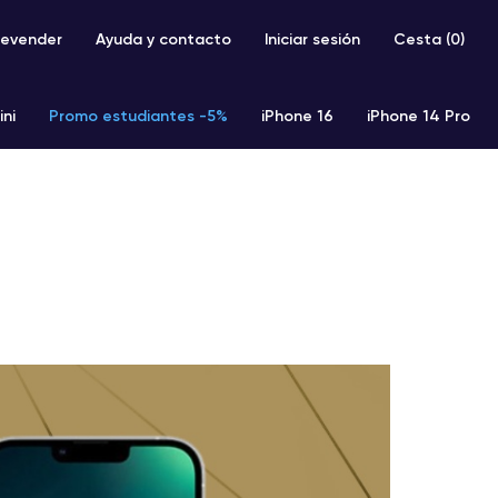
evender
Ayuda y contacto
Iniciar sesión
Cesta (
0
)
ini
Promo estudiantes -5%
iPhone 16
iPhone 14 Pro
iPhone SE 2 (2020)
iPhone X
iPhone XS