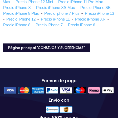
Max
-
Precio iPhone 12 Mini
-
Precio iPhone 11 Pro Max
-
Precio iPhone X
-
Precio iPhone XS Max
-
Precio iPhone SE
-
Precio iPhone 8 Plus
-
Precio iphone 7 Plus
-
Precio iPhone 13
-
Precio iPhone 12
-
Precio iPhone 11
-
Precio iPhone XR
-
Precio iPhone 8
-
Precio iPhone 7
-
Precio iPhone 6
Página principal "CONSEJOS Y SUGERENCIAS"
Formas de pago
Envio con
Pago 100% seguro