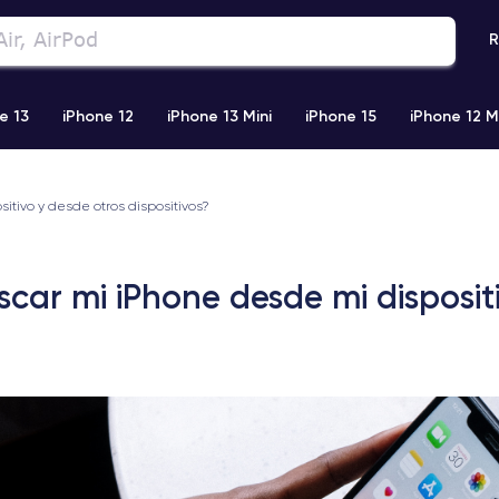
R
e 13
iPhone 12
iPhone 13 Mini
iPhone 15
iPhone 12 M
iPhone 11 Pro Max
iPhone 11
iPhone 12 Pro
iPhone XR
itivo y desde otros dispositivos?
car mi iPhone desde mi disposit