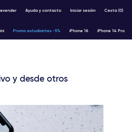
evender
Ayuda y contacto
Iniciar sesión
Cesta (
0
)
ini
Promo estudiantes -5%
iPhone 16
iPhone 14 Pro
iPhone SE 2 (2020)
iPhone X
iPhone XS
ivo y desde otros