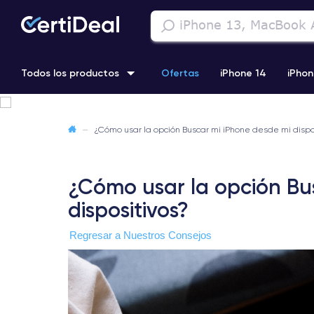
Todos los productos
Ofertas
iPhone 14
iPhon
iPhone 13 Pro
iPhone SE 3 (2022)
iPhone 12 Pro Max
—
¿Cómo usar la opción Buscar mi iPhone desde mi dispos
iPhone 11 Pro
¿Cómo usar la opción Bus
dispositivos?
Regresar a Nuestros Consejos