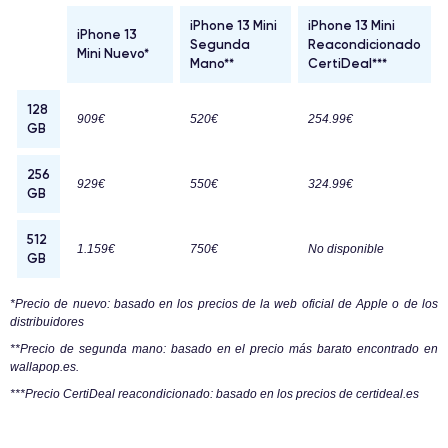
iPhone 13 Mini
iPhone 13 Mini
iPhone 13
Segunda
Reacondicionado
Mini Nuevo*
Mano**
CertiDeal***
128
909€
520€
254.99€
GB
256
929€
550€
324.99€
GB
512
1.159€
750€
No disponible
GB
*Precio de nuevo: basado en los precios de la web oficial de Apple o de los
distribuidores
**Precio de segunda mano: basado en el precio más barato encontrado en
wallapop.es.
***Precio CertiDeal reacondicionado: basado en los precios de certideal.es