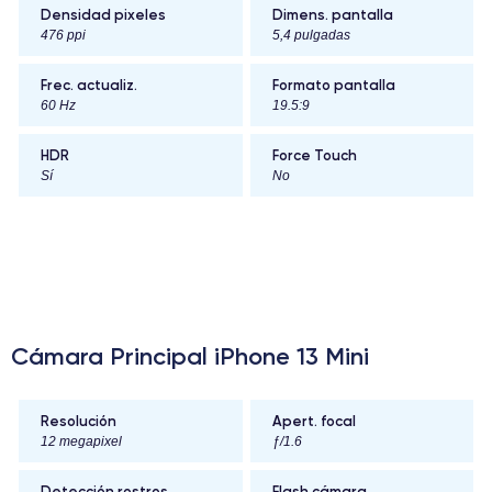
Densidad pixeles
Dimens. pantalla
476 ppi
5,4 pulgadas
Frec. actualiz.
Formato pantalla
60 Hz
19.5:9
HDR
Force Touch
Sí
No
Cámara Principal iPhone 13 Mini
Resolución
Apert. focal
12 megapixel
ƒ/1.6
Detección rostros
Flash cámara