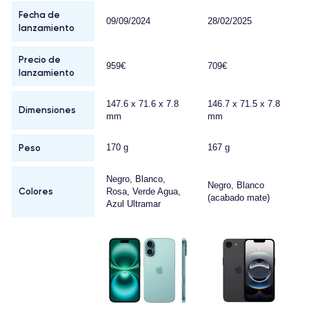
Fecha de
09/09/2024
28/02/2025
lanzamiento
Precio de
959€
709€
lanzamiento
147.6 x 71.6 x 7.8
146.7 x 71.5 x 7.8
Dimensiones
mm
mm
Peso
170 g
167 g
Negro, Blanco,
Negro, Blanco
Colores
Rosa, Verde Agua,
(acabado mate)
Azul Ultramar