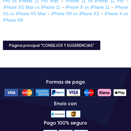
Pro vs iPhone 11 Pro Max
-
iPhone 11 vs iPhone 11 Pro
-
iPhone XS Max vs iPhone 11
-
iPhone X vs iPhone 11
-
iPhone
XS vs iPhone XS Max
-
iPhone XR vs iPhone XS
-
iPhone X vs
iPhone XR
Página principal "CONSEJOS Y SUGERENCIAS"
Formas de pago
Envio con
Pago 100% seguro