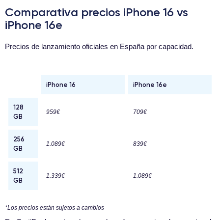
Comparativa precios iPhone 16 vs
iPhone 16e
Precios de lanzamiento oficiales en España por capacidad.
iPhone 16
iPhone 16e
128
959€
709€
GB
256
1.089€
839€
GB
512
1.339€
1.089€
GB
*Los precios están sujetos a cambios