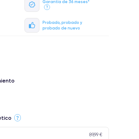
Garantía de 36 meses*
?
Probado, probado y
probado de nuevo
miento
ético
?
89,99 €