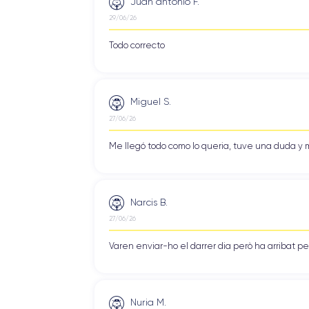
Juan antonio F.
29/06/26
Todo correcto
Miguel S.
27/06/26
Me llegó todo como lo queria, tuve una duda y m
Narcis B.
27/06/26
Varen enviar-ho el darrer dia però ha arribat p
Nuria M.