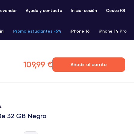
evender
Ayuda y contacto
Iniciar sesión
Cesta (
0
)
ini
Promo estudiantes -5%
iPhone 16
iPhone 14 Pro
iPhone SE 2 (2020)
iPhone X
iPhone XS
109,99 €
Añadir al carrito
s
0e 32 GB Negro