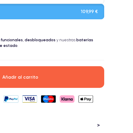
109,99 €
 funcionales
desbloqueados
baterías
sung. Calidad impecable.
,
y nuestras
te estado
.
os tienen una categoría Premium.
Añadir al carrito