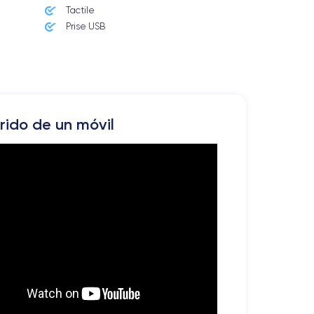
Tactile
Prise USB
rrido de un móvil