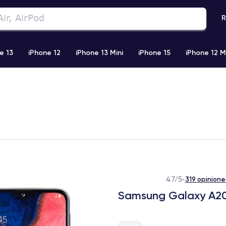
R
e 13
iPhone 12
iPhone 13 Mini
iPhone 15
iPhone 12 M
iPhone 11 Pro Max
iPhone 11
iPhone 12 Pro
iPhone XR
319 opinione
4.7/5
-
Samsung Galaxy A2