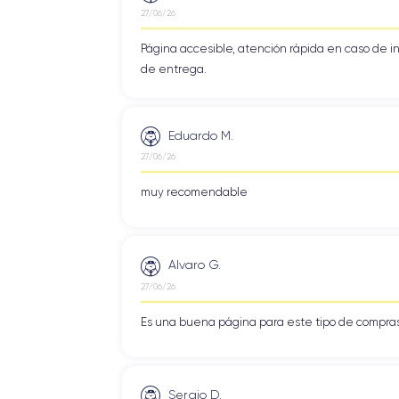
27/06/26
Página accesible, atención rápida en caso de i
de entrega.
Eduardo M.
27/06/26
muy recomendable
Alvaro G.
27/06/26
Es una buena página para este tipo de compras
Sergio D.