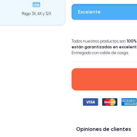
Excelente
Pago 3X, 6X y 12X
⭐ Premium
100%
Todos nuestros productos son
● Pantalla: Pieza original de Sam
están garantizadas en excelen
● Batería: uso intensivo.
Entregado con cable de carga.
● Solo el 5% de nuestros teléfon
Opiniones de clientes