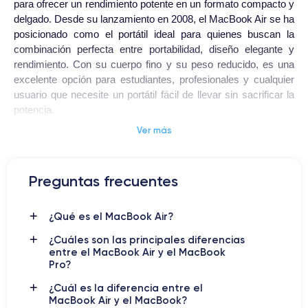
para ofrecer un rendimiento potente en un formato compacto y
delgado. Desde su lanzamiento en 2008, el MacBook Air se ha
posicionado como el portátil ideal para quienes buscan la
combinación perfecta entre portabilidad, diseño elegante y
rendimiento. Con su cuerpo fino y su peso reducido, es una
excelente opción para estudiantes, profesionales y cualquier
usuario que necesite un portátil fácil de llevar sin sacrificar la
potencia.
Ver más
MacBook Air
El
se destaca por su sistema operativo macOS,
que brinda una experiencia de usuario fluida y una integración
perfecta con otros dispositivos Apple, como el iPhone y el
Preguntas frecuentes
iPad. Además, su batería de larga duración lo convierte en una
herramienta ideal para jornadas completas de trabajo sin
¿Qué es el MacBook Air?
necesidad de recargar constantemente. En definitiva, el
MacBook Air es un portátil diseñado para quienes valoran la
¿Cuáles son las principales diferencias
movilidad y la eficiencia sin renunciar a la potencia de un
entre el MacBook Air y el MacBook
equipo de alta gama.
Pro?
¿Cuál es la diferencia entre el
MacBook Air y el MacBook?