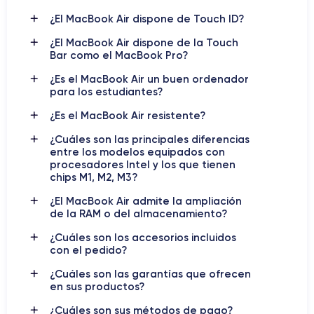
lleva el rendimiento a un nuevo nivel, con aún mayor eficiencia
¿El MacBook Air dispone de Touch ID?
energética y capacidad para ejecutar aplicaciones exigentes
con facilidad.
¿El MacBook Air dispone de la Touch
Bar como el MacBook Pro?
MacBook Air
Estas mejoras en los chips hacen que los
¿Es el MacBook Air un buen ordenador
actuales sean capaces de rendir de manera excepcional en
para los estudiantes?
tareas que requieren altos niveles de procesamiento, como la
edición de video en 4K y el uso de software profesional.
¿Es el MacBook Air resistente?
¿Cuáles son las principales diferencias
entre los modelos equipados con
MacBook Air
Descubre más opciones de
procesadores Intel y los que tienen
reacondicionados:
chips M1, M2, M3?
MacBook Air 11" (2012)
¿El MacBook Air admite la ampliación
de la RAM o del almacenamiento?
MacBook Air 11" (2014)
MacBook Air 13" (2011)
¿Cuáles son los accesorios incluidos
con el pedido?
MacBook Air 13" (2015)
¿Cuáles son las garantías que ofrecen
MacBook Air 13" (2017)
en sus productos?
MacBook Air 13" (2020)
¿Cuáles son sus métodos de pago?