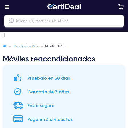
—
MacBook e iMac
—
MacBook Air
Móviles reacondicionados
Pruébalo en 30 días
Garantía de 3 años
Envío seguro
Paga en 3 o 4 cuotas