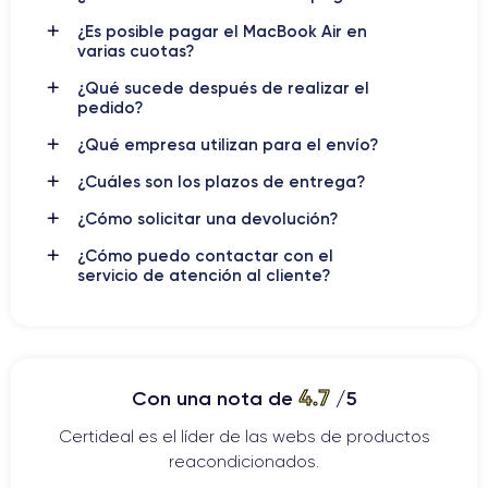
MacBook Air 13" (2022)
¿Es posible pagar el MacBook Air en
MacBook Air 13" (2023)
varias cuotas?
¿Qué sucede después de realizar el
pedido?
Características Físicas del MacBook Air
¿Qué empresa utilizan para el envío?
Manejo del MacBook Air
¿Cuáles son los plazos de entrega?
MacBook Air
El
se caracteriza por ser increíblemente ligero y
¿Cómo solicitar una devolución?
delgado, con un peso que ronda el kilogramo. Este portátil es
perfecto para aquellos que necesitan llevar su ordenador
¿Cómo puedo contactar con el
servicio de atención al cliente?
consigo de manera frecuente, ya que apenas ocupa espacio
en mochilas o maletines. Su diseño compacto y su perfil
ultradelgado lo hacen muy fácil de manejar y utilizar en
cualquier entorno, ya sea en la oficina, en un café o incluso en
trayectos en avión o tren.
4.7
Con una nota de
/5
Certideal es el líder de las webs de productos
Acabado del MacBook Air
reacondicionados.
MacBook Air
El
tiene un cuerpo de aluminio unibody, lo que le