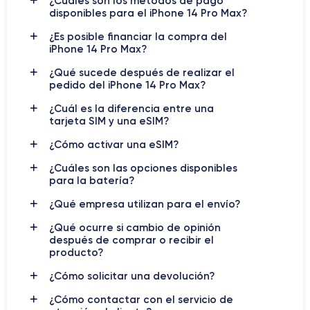
¿Cuáles son los métodos de pago
Pantalla
Resolución de pantalla
disponibles para el iPhone 14 Pro Max?
OLED de 6.7 pulgadas
2796 x 1290 píxeles
¿Es posible financiar la compra del
RAM
Memoria interna
iPhone 14 Pro Max?
6 GB
128, 256, 512 GB y 1 TB
¿Qué sucede después de realizar el
pedido del iPhone 14 Pro Max?
Nombre del chip
Número de núcleos
Chip A16 Bionic
6
¿Cuál es la diferencia entre una
tarjeta SIM y una eSIM?
Batería
Tipo de SIM
¿Cómo activar una eSIM?
4323 mAh
eSIM
¿Cuáles son las opciones disponibles
Red móvil
Desbloqueado
para la batería?
5G
Sí, todos los operadores
¿Qué empresa utilizan para el envío?
iPhone 14 Pro: Innovación y
¿Qué ocurre si cambio de opinión
después de comprar o recibir el
Tecnología de Vanguardia
producto?
¿Cómo solicitar una devolución?
iPhone 14 Pro
En el entorno tecnológico actual,
el
se erige
como un icono de innovación y sofisticación, redefiniendo los
¿Cómo contactar con el servicio de