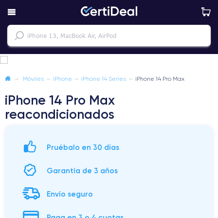
—
Móviles
—
iPhone
—
iPhone 14 Series
—
iPhone 14 Pro Max
iPhone 14 Pro Max
reacondicionados
Pruébalo en 30 días
Garantía de 3 años
Envío seguro
Paga en 3 o 4 cuotas