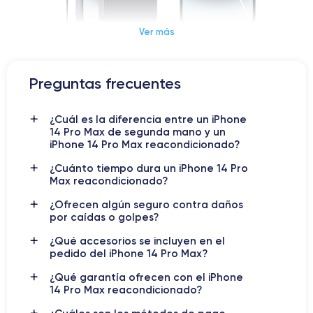
Ver más
Dimensiones y Peso iPhone 14 Pro Max
Preguntas frecuentes
Fecha de lanzamiento
Sistema operativo
16/09/2022
iOS (iOS 16)
¿Cuál es la diferencia entre un iPhone
14 Pro Max de segunda mano y un
Dimensiones
Peso
iPhone 14 Pro Max reacondicionado?
160.7×77.6×7.85 mm
240 g
¿Cuánto tiempo dura un iPhone 14 Pro
Max reacondicionado?
Pantalla
Resolución de pantalla
OLED de 6.7 pulgadas
2796 x 1290 píxeles
¿Ofrecen algún seguro contra daños
por caídas o golpes?
RAM
Memoria interna
¿Qué accesorios se incluyen en el
6 GB
128, 256, 512 GB y 1 TB
pedido del iPhone 14 Pro Max?
Nombre del chip
Número de núcleos
¿Qué garantía ofrecen con el iPhone
Chip A16 Bionic
6
14 Pro Max reacondicionado?